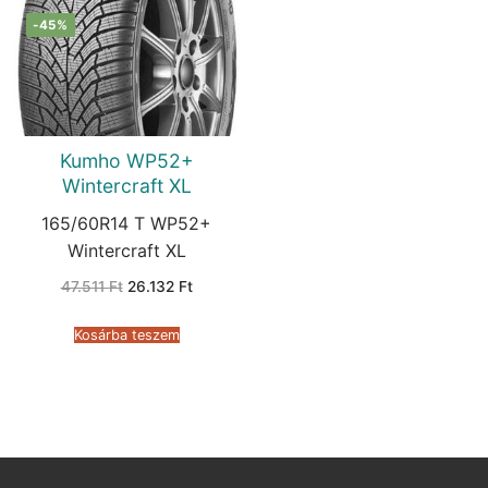
-45%
Kumho WP52+
Wintercraft XL
165/60R14 T WP52+
Wintercraft XL
Original
Current
47.511
Ft
26.132
Ft
price
price
was:
is:
47.511 Ft.
26.132 Ft.
Kosárba teszem