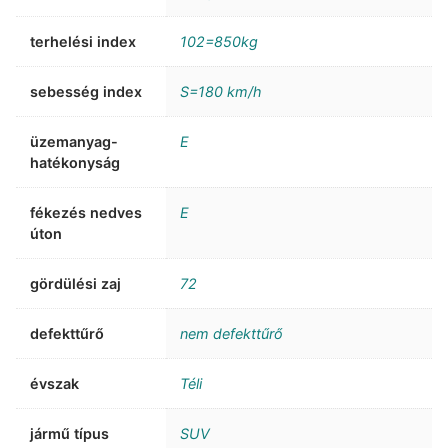
terhelési index
102=850kg
sebesség index
S=180 km/h
üzemanyag-
E
hatékonyság
fékezés nedves
E
úton
gördülési zaj
72
defekttűrő
nem defekttűrő
évszak
Téli
jármű típus
SUV