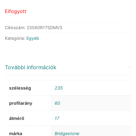
125.933 Ft.
70.649 Ft.
Elfogyott
Cikkszám:
23560R17SDMV3
Kategória:
Egyéb
További információk
szélesség
235
profilarány
60
átmérő
17
márka
Bridgestone