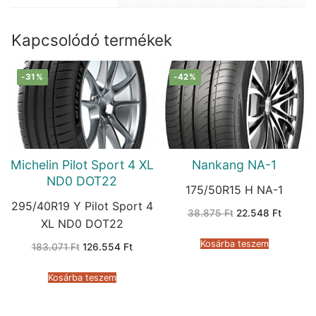
Kapcsolódó termékek
-31%
-42%
Michelin Pilot Sport 4 XL
Nankang NA-1
ND0 DOT22
175/50R15 H NA-1
295/40R19 Y Pilot Sport 4
Original
Current
38.875
Ft
22.548
Ft
price
price
XL ND0 DOT22
was:
is:
38.875 Ft.
22.548 
Kosárba teszem
Original
Current
183.071
Ft
126.554
Ft
price
price
was:
is:
183.071 Ft.
126.554 Ft.
Kosárba teszem