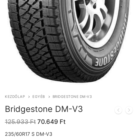
KEZDŐLAP
EGYÉB
BRIDGESTONE DM-V3
Bridgestone DM-V3
Original
Current
125.933
Ft
70.649
Ft
price
price
was:
is:
235/60R17 S DM-V3