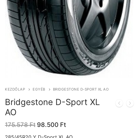
KEZDŐLAP
EGYÉB
BRIDGESTONE D-SPORT XL AO
Bridgestone D-Sport XL
AO
Original
Current
175.578
Ft
98.500
Ft
price
price
was:
is:
285/45R20 Y D-Sport XL AO