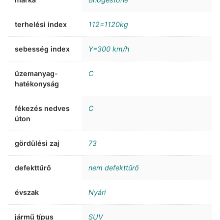
terhelési index
112=1120kg
sebesség index
Y=300 km/h
üzemanyag-
C
hatékonyság
fékezés nedves
C
úton
gördülési zaj
73
defekttűrő
nem defekttűrő
évszak
Nyári
jármű típus
SUV