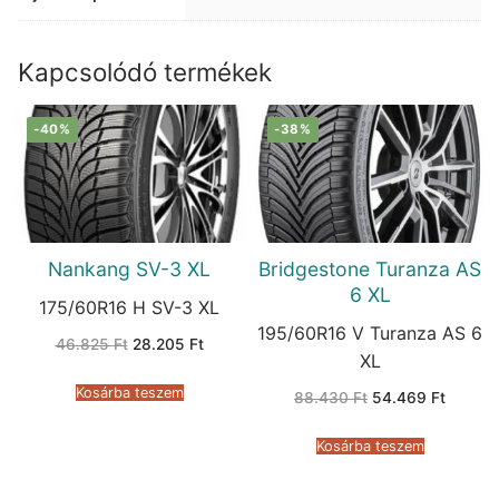
Kapcsolódó termékek
-40%
-38%
Nankang SV-3 XL
Bridgestone Turanza AS
6 XL
175/60R16 H SV-3 XL
195/60R16 V Turanza AS 6
Original
Current
46.825
Ft
28.205
Ft
price
price
XL
was:
is:
46.825 Ft.
28.205 Ft.
Kosárba teszem
Original
Current
88.430
Ft
54.469
Ft
price
price
was:
is:
88.430 Ft.
54.469 
Kosárba teszem