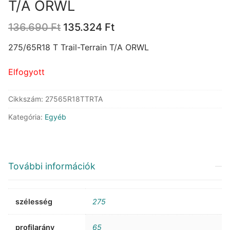
T/A ORWL
Original
Current
136.690
Ft
135.324
Ft
price
price
was:
is:
275/65R18 T Trail-Terrain T/A ORWL
136.690 Ft.
135.324 Ft.
Elfogyott
Cikkszám:
27565R18TTRTA
Kategória:
Egyéb
További információk
szélesség
275
profilarány
65