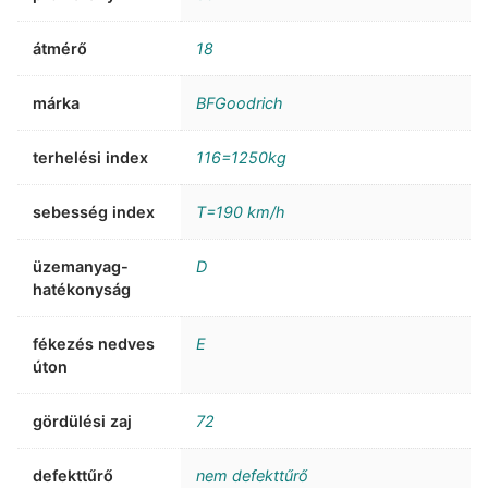
átmérő
18
márka
BFGoodrich
terhelési index
116=1250kg
sebesség index
T=190 km/h
üzemanyag-
D
hatékonyság
fékezés nedves
E
úton
gördülési zaj
72
defekttűrő
nem defekttűrő