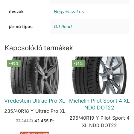
évszak
Négyévszakos
jármű típus
Off Road
Kapcsolódó termékek
-45%
-31%
Vredestein Ultrac Pro XL
Michelin Pilot Sport 4 XL
ND0 DOT22
235/40R18 Y Ultrac Pro XL
295/40R19 Y Pilot Sport 4
Original
Current
77.241
Ft
42.455
Ft
price
price
XL ND0 DOT22
was:
is:
77.241 Ft.
42.455 Ft.
Kosárba teszem