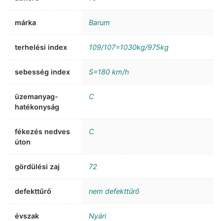
márka
Barum
terhelési index
109/107=1030kg/975kg
sebesség index
S=180 km/h
üzemanyag-
C
hatékonyság
fékezés nedves
C
úton
gördülési zaj
72
defekttűrő
nem defekttűrő
évszak
Nyári