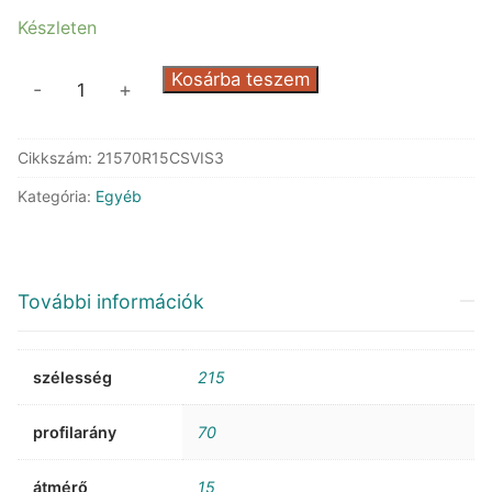
Készleten
Barum
Kosárba teszem
-
+
Vanis
3
Cikkszám:
21570R15CSVIS3
mennyiség
Kategória:
Egyéb
További információk
szélesség
215
profilarány
70
átmérő
15