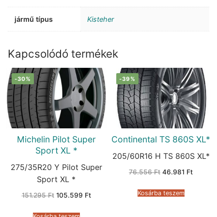
jármű típus
Kisteher
Kapcsolódó termékek
-30%
-39%
Michelin Pilot Super
Continental TS 860S XL*
Sport XL *
205/60R16 H TS 860S XL*
275/35R20 Y Pilot Super
Original
Current
76.556
Ft
46.981
Ft
price
price
Sport XL *
was:
is:
76.556 Ft.
46.981 
Kosárba teszem
Original
Current
151.295
Ft
105.599
Ft
price
price
was:
is:
151.295 Ft.
105.599 Ft.
Kosárba teszem