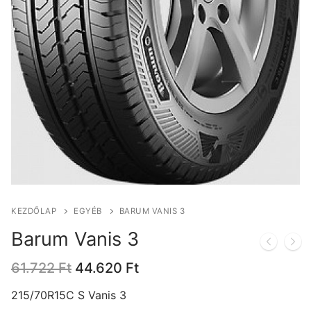
KEZDŐLAP
EGYÉB
BARUM VANIS 3
Barum Vanis 3
Original
Current
61.722
Ft
44.620
Ft
price
price
was:
is:
215/70R15C S Vanis 3
61.722 Ft.
44.620 Ft.