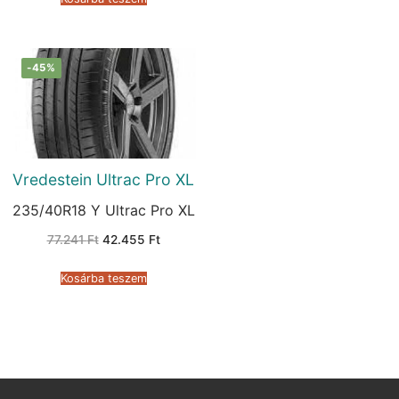
-45%
Vredestein Ultrac Pro XL
235/40R18 Y Ultrac Pro XL
Original
Current
77.241
Ft
42.455
Ft
price
price
was:
is:
77.241 Ft.
42.455 Ft.
Kosárba teszem