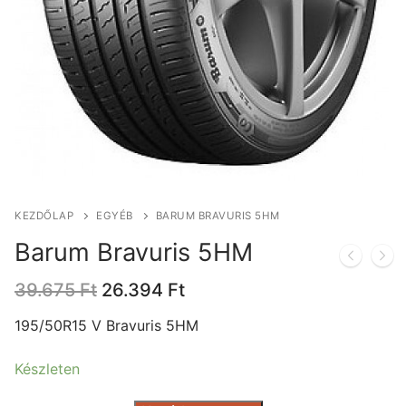
KEZDŐLAP
EGYÉB
BARUM BRAVURIS 5HM
Barum Bravuris 5HM
Original
Current
39.675
Ft
26.394
Ft
price
price
was:
is:
195/50R15 V Bravuris 5HM
39.675 Ft.
26.394 Ft.
Készleten