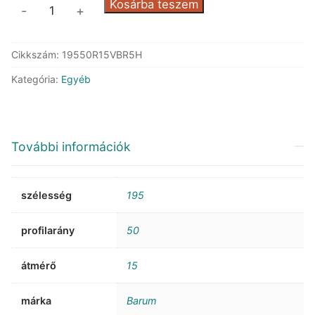
Barum
Kosárba teszem
-
+
Bravuris
5HM
Cikkszám:
19550R15VBR5H
mennyiség
Kategória:
Egyéb
További információk
szélesség
195
profilarány
50
átmérő
15
márka
Barum