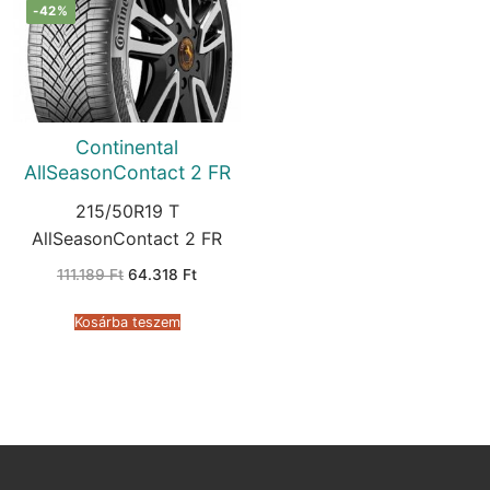
-42%
Continental
AllSeasonContact 2 FR
215/50R19 T
AllSeasonContact 2 FR
Original
Current
111.189
Ft
64.318
Ft
price
price
was:
is:
111.189 Ft.
64.318 Ft.
Kosárba teszem