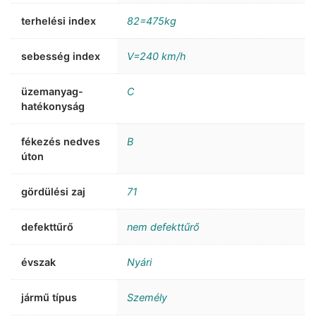
terhelési index
82=475kg
sebesség index
V=240 km/h
üzemanyag-
C
hatékonyság
fékezés nedves
B
úton
gördülési zaj
71
defekttűrő
nem defekttűrő
évszak
Nyári
jármű típus
Személy