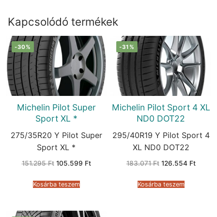
Kapcsolódó termékek
-30%
-31%
Michelin Pilot Super
Michelin Pilot Sport 4 XL
Sport XL *
ND0 DOT22
275/35R20 Y Pilot Super
295/40R19 Y Pilot Sport 4
Sport XL *
XL ND0 DOT22
Original
Current
Original
Curren
151.295
Ft
105.599
Ft
183.071
Ft
126.554
Ft
price
price
price
price
was:
is:
was:
is:
151.295 Ft.
105.599 Ft.
183.071 Ft.
126.55
Kosárba teszem
Kosárba teszem