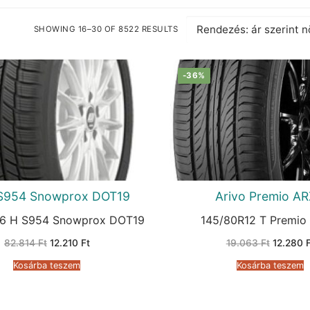
SHOWING 16–30 OF 8522 RESULTS
SORTED
BY
PRICE:
LOW
TO
-36%
HIGH
S954 Snowprox DOT19
Arivo Premio AR
6 H S954 Snowprox DOT19
145/80R12 T Premio
Original
Current
Original
82.814
Ft
12.210
Ft
19.063
Ft
12.280
price
price
price
was:
is:
was:
Kosárba teszem
Kosárba teszem
82.814 Ft.
12.210 Ft.
19.063 F