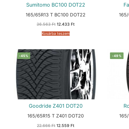
Sumitomo BC100 DOT22
F
165/65R13 T BC100 DOT22
165
Original
Current
36.563
Ft
12.433
Ft
price
price
was:
is:
Kosárba teszem
36.563 Ft.
12.433 Ft.
-45%
-49%
Goodride Z401 DOT20
R
165/65R15 T Z401 DOT20
165
Original
Current
22.666
Ft
12.559
Ft
price
price