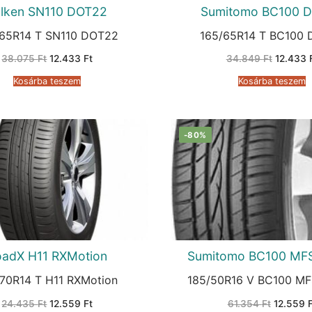
alken SN110 DOT22
Sumitomo BC100 
/65R14 T SN110 DOT22
165/65R14 T BC100
Original
Current
Original
38.075
Ft
12.433
Ft
34.849
Ft
12.433
price
price
price
was:
is:
was:
Kosárba teszem
Kosárba teszem
38.075 Ft.
12.433 Ft.
34.849 
-80%
oadX H11 RXMotion
Sumitomo BC100 MF
/70R14 T H11 RXMotion
185/50R16 V BC100 M
Original
Current
Original
24.435
Ft
12.559
Ft
61.354
Ft
12.559
price
price
price