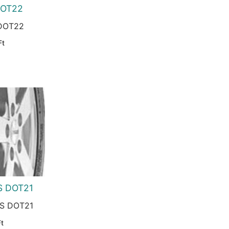
DOT22
 DOT22
Current
Ft
price
is:
Ft.
12.433 Ft.
S DOT21
FS DOT21
Current
Ft
price