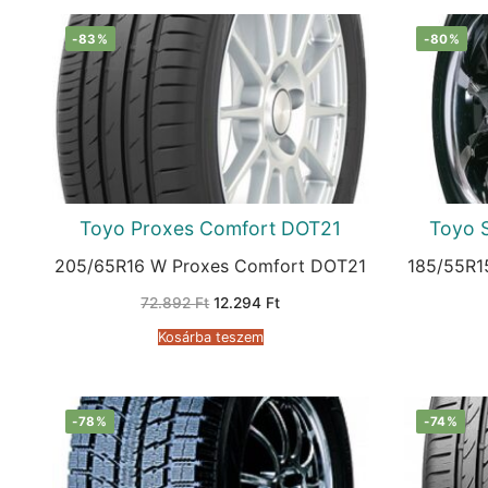
-83%
-80%
Toyo Proxes Comfort DOT21
Toyo 
205/65R16 W Proxes Comfort DOT21
185/55R1
Original
Current
72.892
Ft
12.294
Ft
price
price
was:
is:
Kosárba teszem
72.892 Ft.
12.294 Ft.
-78%
-74%