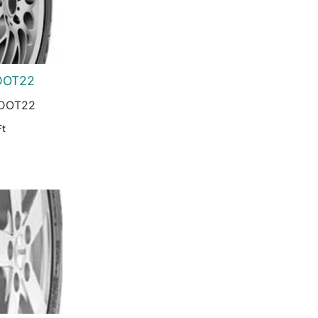
DOT22
 DOT22
Current
Ft
price
is:
Ft.
12.433 Ft.