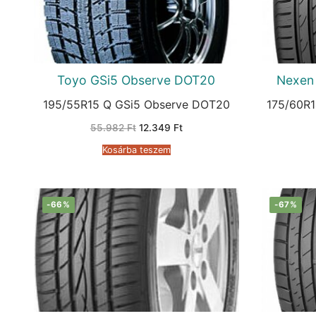
Toyo GSi5 Observe DOT20
Nexen
195/55R15 Q GSi5 Observe DOT20
175/60R1
Original
Current
55.982
Ft
12.349
Ft
price
price
was:
is:
Kosárba teszem
55.982 Ft.
12.349 Ft.
-66%
-67%