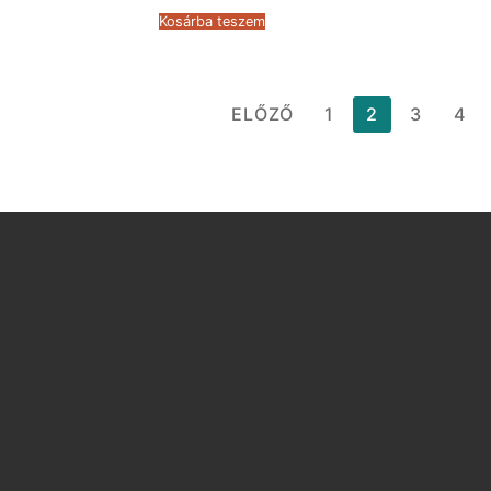
was:
is:
Kosárba teszem
22.666 Ft.
12.559 Ft.
Bejegyzések
ELŐZŐ
1
2
3
4
lapozása