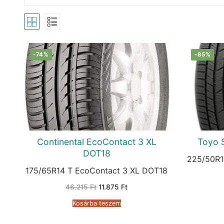
-74%
-85%
Continental EcoContact 3 XL
Toyo 
DOT18
225/50R1
175/65R14 T EcoContact 3 XL DOT18
Original
Current
46.215
Ft
11.875
Ft
price
price
was:
is:
Kosárba teszem
46.215 Ft.
11.875 Ft.