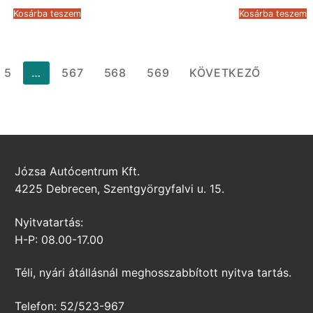
was:
is:
was:
Kosárba teszem
Kosárba teszem
24.435 Ft.
12.559 Ft.
61.354 F
5
…
567
568
569
KÖVETKEZŐ
Józsa Autócentrum Kft.
4225 Debrecen, Szentgyörgyfalvi u. 15.
Nyitvatartás:
H-P: 08.00-17.00
Téli, nyári átállásnál meghosszabbított nyitva tartás.
Telefon: 52/523-967