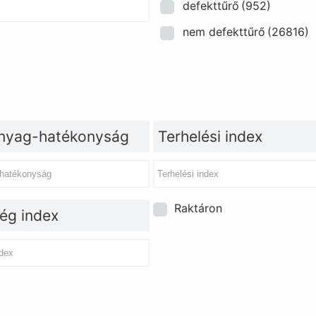
defekttűrő
(952)
nem defekttűrő
(26816)
yag-hatékonyság
Terhelési index
Raktáron
ég index