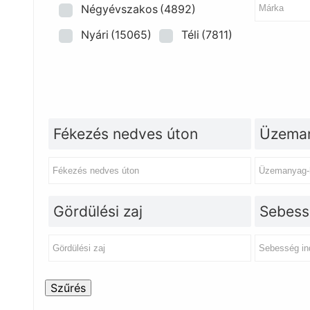
Négyévszakos
(4892)
Nyári
(15065)
Téli
(7811)
Fékezés nedves úton
Üzeman
Gördülési zaj
Sebess
Szűrés