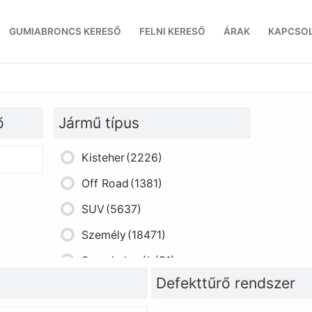
GUMIABRONCS KERESŐ
FELNI KERESŐ
ÁRAK
KAPCSO
ő
Jármű típus
Kisteher
(2226)
Off Road
(1381)
SUV
(5637)
Személy
(18471)
Szerviz kerék
(51)
Defekttűrő rendszer