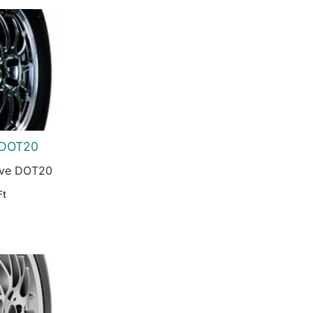
 DOT20
rve DOT20
Current
Ft
price
is:
Ft.
12.349 Ft.