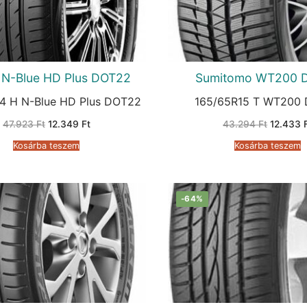
 N-Blue HD Plus DOT22
Sumitomo WT200 
4 H N-Blue HD Plus DOT22
165/65R15 T WT200
Original
Current
Original
47.923
Ft
12.349
Ft
43.294
Ft
12.433
price
price
price
was:
is:
was:
Kosárba teszem
Kosárba teszem
47.923 Ft.
12.349 Ft.
43.294 
-64%