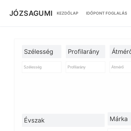
Ugrás
a
JÓZSAGUMI
KEZDŐLAP
IDŐPONT FOGLALÁS
tartalomra
Szélesség
Profilarány
Átmér
Márka
Évszak