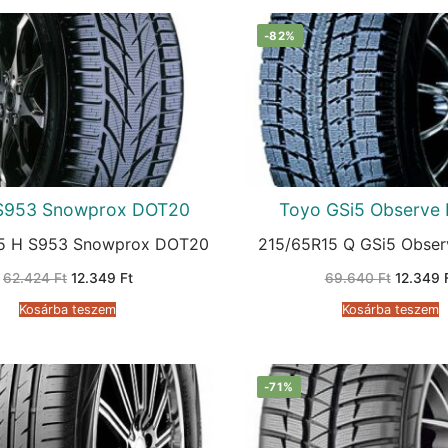
-82%
S953 Snowprox DOT20
Toyo GSi5 Observe
5 H S953 Snowprox DOT20
215/65R15 Q GSi5 Obse
Original
Current
Original
62.424
Ft
12.349
Ft
69.640
Ft
12.349
price
price
price
was:
is:
was:
Kosárba teszem
Kosárba teszem
62.424 Ft.
12.349 Ft.
69.640 
-71%