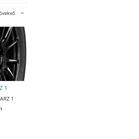
Z 1
 ARZ 1
Current
Ft
price
is:
t.
12.280 Ft.