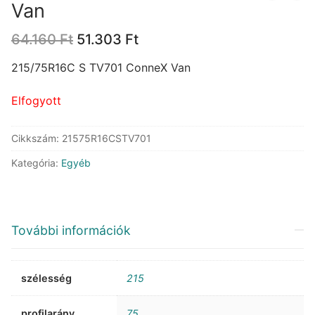
Van
Original
Current
64.160
Ft
51.303
Ft
price
price
was:
is:
215/75R16C S TV701 ConneX Van
64.160 Ft.
51.303 Ft.
Elfogyott
Cikkszám:
21575R16CSTV701
Kategória:
Egyéb
További információk
szélesség
215
profilarány
75