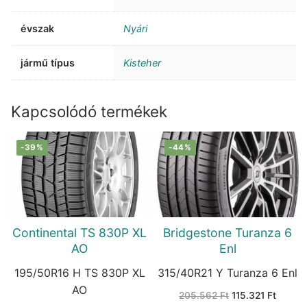
évszak
Nyári
jármű típus
Kisteher
Kapcsolódó termékek
-39%
-44%
Continental TS 830P XL
Bridgestone Turanza 6
AO
Enl
195/50R16 H TS 830P XL
315/40R21 Y Turanza 6 Enl
AO
Original
Curren
205.562
Ft
115.321
Ft
price
price