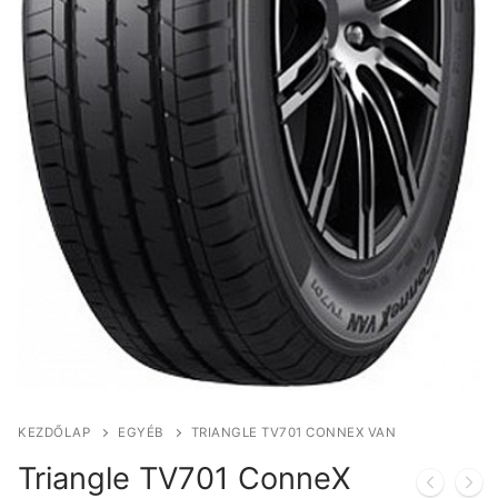
KEZDŐLAP
EGYÉB
TRIANGLE TV701 CONNEX VAN
Triangle TV701 ConneX