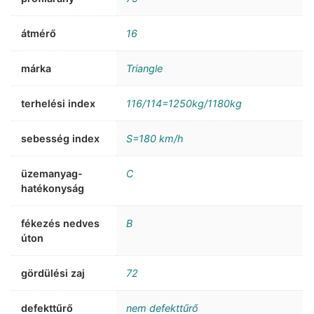
átmérő
16
márka
Triangle
terhelési index
116/114=1250kg/1180kg
sebesség index
S=180 km/h
üzemanyag-
C
hatékonyság
fékezés nedves
B
úton
gördülési zaj
72
defekttűrő
nem defekttűrő