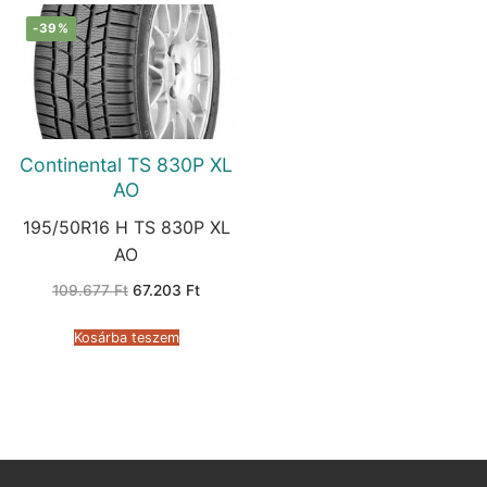
-39%
Continental TS 830P XL
AO
195/50R16 H TS 830P XL
AO
Original
Current
109.677
Ft
67.203
Ft
price
price
was:
is:
109.677 Ft.
67.203 Ft.
Kosárba teszem