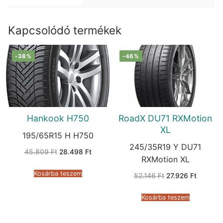
Kapcsolódó termékek
-38%
-46%
Hankook H750
RoadX DU71 RXMotion
XL
195/65R15 H H750
245/35R19 Y DU71
Original
Current
45.809
Ft
28.498
Ft
price
price
RXMotion XL
was:
is:
45.809 Ft.
28.498 Ft.
Kosárba teszem
Original
Current
52.146
Ft
27.926
Ft
price
price
was:
is:
52.146 Ft.
27.926 F
Kosárba teszem