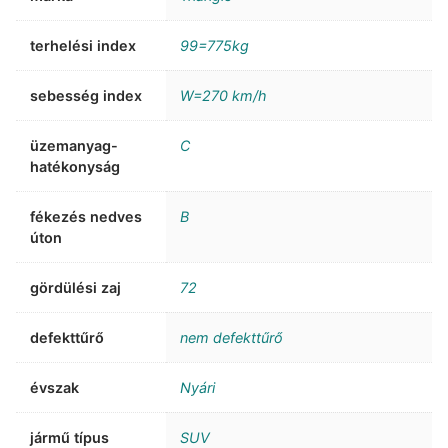
terhelési index
99=775kg
sebesség index
W=270 km/h
üzemanyag-
C
hatékonyság
fékezés nedves
B
úton
gördülési zaj
72
defekttűrő
nem defekttűrő
évszak
Nyári
jármű típus
SUV