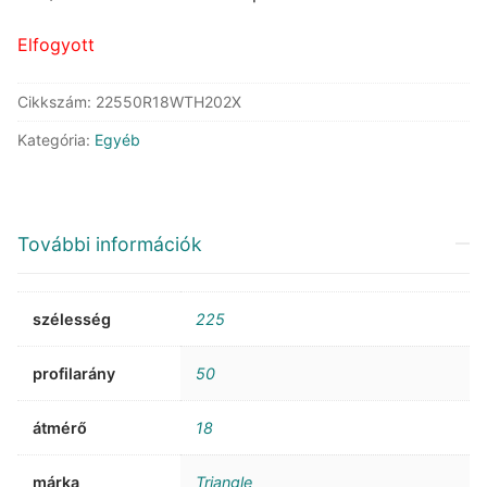
58.560 Ft.
46.938 Ft.
Elfogyott
Cikkszám:
22550R18WTH202X
Kategória:
Egyéb
További információk
szélesség
225
profilarány
50
átmérő
18
márka
Triangle