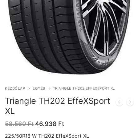
KEZDŐLAP
EGYÉB
TRIANGLE TH202 EFFEXSPORT XL
Triangle TH202 EffeXSport
XL
Original
Current
58.560
Ft
46.938
Ft
price
price
was:
is:
225/50R18 W TH202 EffeXSport XL