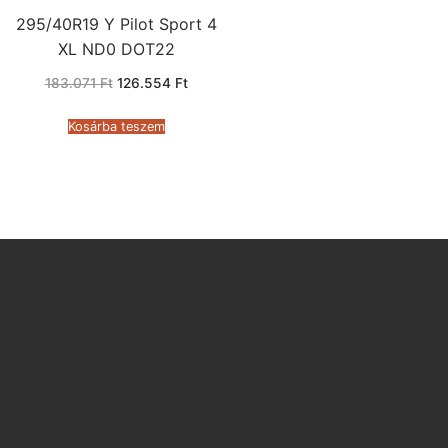
295/40R19 Y Pilot Sport 4
XL ND0 DOT22
Original
Current
183.071
Ft
126.554
Ft
price
price
was:
is:
183.071 Ft.
126.554 Ft.
Kosárba teszem