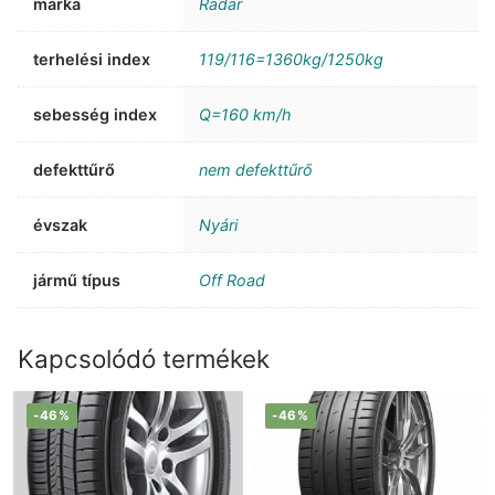
márka
Radar
terhelési index
119/116=1360kg/1250kg
sebesség index
Q=160 km/h
defekttűrő
nem defekttűrő
évszak
Nyári
jármű típus
Off Road
Kapcsolódó termékek
-46%
-46%