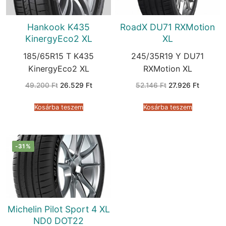
Hankook K435
RoadX DU71 RXMotion
KinergyEco2 XL
XL
185/65R15 T K435
245/35R19 Y DU71
KinergyEco2 XL
RXMotion XL
Original
Current
Original
Current
49.200
Ft
26.529
Ft
52.146
Ft
27.926
Ft
price
price
price
price
was:
is:
was:
is:
49.200 Ft.
26.529 Ft.
52.146 Ft.
27.926 F
Kosárba teszem
Kosárba teszem
-31%
Michelin Pilot Sport 4 XL
ND0 DOT22