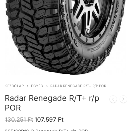
KEZDŐLAP
EGYÉB
RADAR RENEGADE R/T+ R/P POR
Radar Renegade R/T+ r/p
POR
Original
Current
130.251
Ft
107.597
Ft
price
price