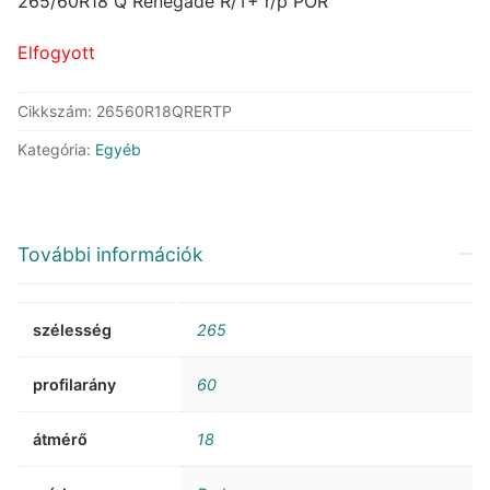
was:
is:
265/60R18 Q Renegade R/T+ r/p POR
130.251 Ft.
107.597 Ft.
Elfogyott
Cikkszám:
26560R18QRERTP
Kategória:
Egyéb
További információk
szélesség
265
profilarány
60
átmérő
18