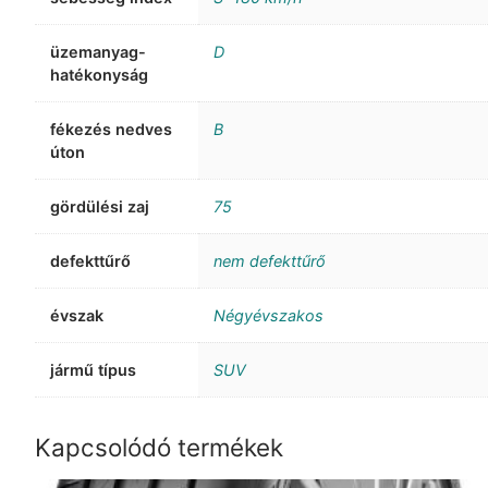
üzemanyag-
D
hatékonyság
fékezés nedves
B
úton
gördülési zaj
75
defekttűrő
nem defekttűrő
évszak
Négyévszakos
jármű típus
SUV
Kapcsolódó termékek