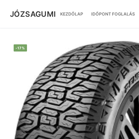
Ugrás
a
JÓZSAGUMI
KEZDŐLAP
IDŐPONT FOGLALÁS
tartalomra
-17%