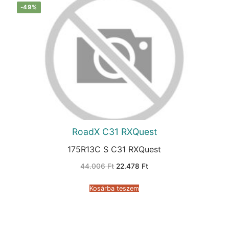
-49%
RoadX C31 RXQuest
175R13C S C31 RXQuest
Original
Current
44.006
Ft
22.478
Ft
price
price
was:
is:
44.006 Ft.
22.478 Ft.
Kosárba teszem