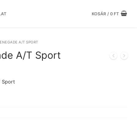
LAT
KOSÁR
/
0
FT
ENEGADE A/T SPORT
de A/T Sport
urrent
rice
s:
 Sport
.
7.069 Ft.