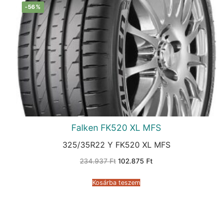
-56%
Falken FK520 XL MFS
325/35R22 Y FK520 XL MFS
Original
Current
234.937
Ft
102.875
Ft
price
price
was:
is:
234.937 Ft.
102.875 Ft.
Kosárba teszem