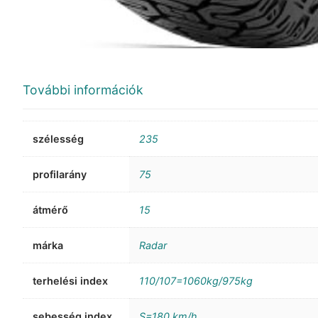
További információk
szélesség
235
profilarány
75
átmérő
15
márka
Radar
terhelési index
110/107=1060kg/975kg
sebesség index
S=180 km/h