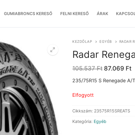
GUMIABRONCS KERESŐ
FELNI KERESŐ
ÁRAK
KAPCSO
KEZDŐLAP
EGYÉB
RADAR R
Radar Renega
Original
C
105.537
Ft
87.069
Ft
price
p
was:
i
235/75R15 S Renegade A/T
105.537 Ft
8
Elfogyott
Cikkszám:
23575R15SREATS
Kategória:
Egyéb