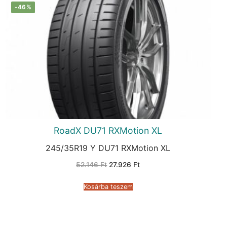
-46%
RoadX DU71 RXMotion XL
245/35R19 Y DU71 RXMotion XL
Original
Current
52.146
Ft
27.926
Ft
price
price
was:
is:
52.146 Ft.
27.926 Ft.
Kosárba teszem