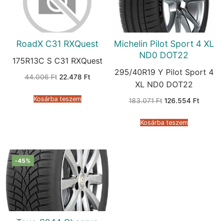
RoadX C31 RXQuest
Michelin Pilot Sport 4 XL
ND0 DOT22
175R13C S C31 RXQuest
295/40R19 Y Pilot Sport 4
Original
Current
44.006
Ft
22.478
Ft
price
price
XL ND0 DOT22
was:
is:
44.006 Ft.
22.478 Ft.
Kosárba teszem
Original
Curren
183.071
Ft
126.554
Ft
price
price
was:
is:
183.071 Ft.
126.55
Kosárba teszem
-45%