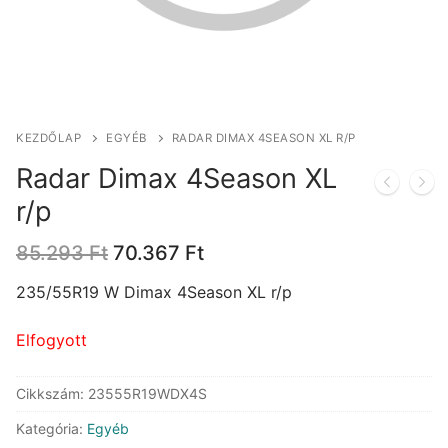
KEZDŐLAP
EGYÉB
RADAR DIMAX 4SEASON XL R/P
Radar Dimax 4Season XL
r/p
Original
Current
85.293
Ft
70.367
Ft
price
price
was:
is:
235/55R19 W Dimax 4Season XL r/p
85.293 Ft.
70.367 Ft.
Elfogyott
Cikkszám:
23555R19WDX4S
Kategória:
Egyéb