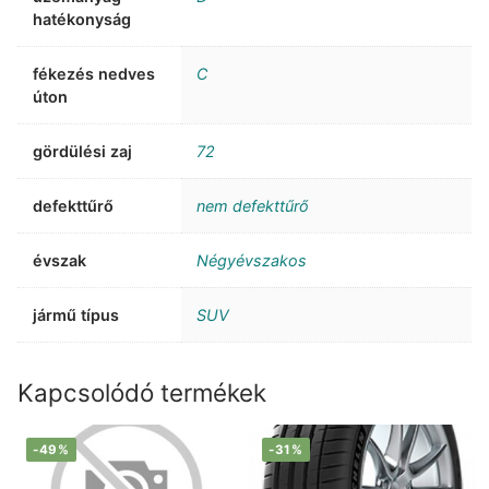
hatékonyság
fékezés nedves
C
úton
gördülési zaj
72
defekttűrő
nem defekttűrő
évszak
Négyévszakos
jármű típus
SUV
Kapcsolódó termékek
-49%
-31%