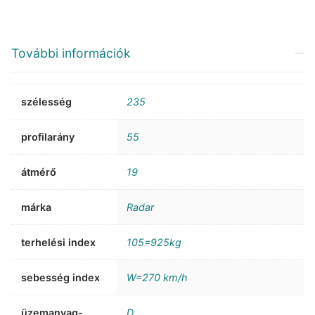
További információk
szélesség
235
profilarány
55
átmérő
19
márka
Radar
terhelési index
105=925kg
sebesség index
W=270 km/h
üzemanyag-
D