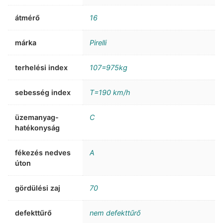
átmérő
16
márka
Pirelli
terhelési index
107=975kg
sebesség index
T=190 km/h
üzemanyag-
C
hatékonyság
fékezés nedves
A
úton
gördülési zaj
70
defekttűrő
nem defekttűrő