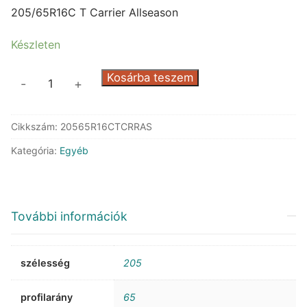
was:
is:
205/65R16C T Carrier Allseason
155.931 Ft.
67.252 Ft.
Készleten
Pirelli
Kosárba teszem
-
+
Carrier
Allseason
Cikkszám:
20565R16CTCRRAS
mennyiség
Kategória:
Egyéb
További információk
szélesség
205
profilarány
65