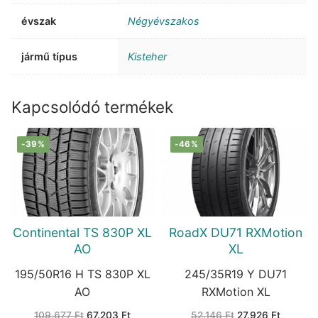
évszak
Négyévszakos
jármű típus
Kisteher
Kapcsolódó termékek
-39%
-46%
Continental TS 830P XL
RoadX DU71 RXMotion
AO
XL
195/50R16 H TS 830P XL
245/35R19 Y DU71
AO
RXMotion XL
Original
Current
Original
Current
109.677
Ft
67.203
Ft
52.146
Ft
27.926
Ft