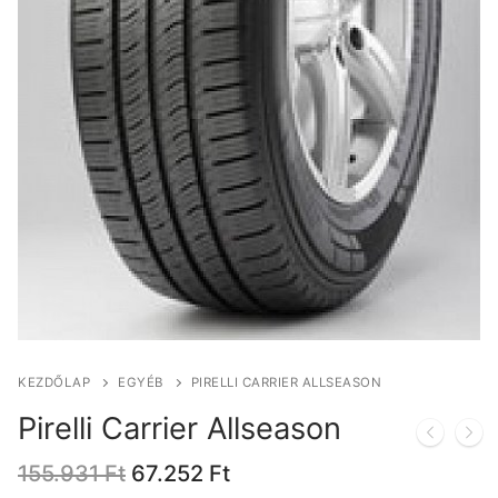
KEZDŐLAP
EGYÉB
PIRELLI CARRIER ALLSEASON
Pirelli Carrier Allseason
Original
Current
155.931
Ft
67.252
Ft
price
price