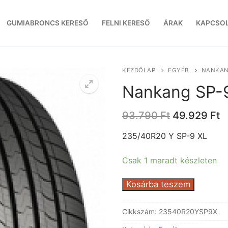
GUMIABRONCS KERESŐ
FELNI KERESŐ
ÁRAK
KAPCSO
KEZDŐLAP
EGYÉB
NANKANG
Nankang SP-
Original
C
93.790
Ft
49.929
Ft
price
p
was:
is
235/40R20 Y SP-9 XL
93.790 Ft.
4
Csak 1 maradt készleten
Nankang
Kosárba teszem
SP-
9
Cikkszám:
23540R20YSP9X
XL