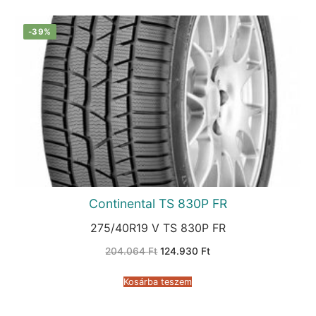
-39%
Continental TS 830P FR
275/40R19 V TS 830P FR
Original
Current
204.064
Ft
124.930
Ft
price
price
was:
is:
204.064 Ft.
124.930 Ft.
Kosárba teszem