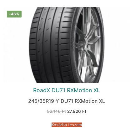
-46%
RoadX DU71 RXMotion XL
245/35R19 Y DU71 RXMotion XL
Original
Current
52.146
Ft
27.926
Ft
price
price
was:
is:
52.146 Ft.
27.926 Ft.
Kosárba teszem