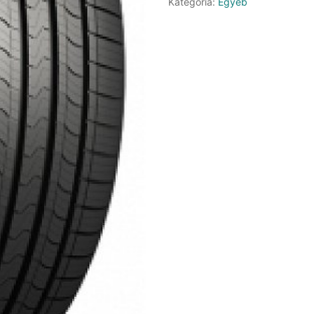
Kategória:
Egyéb
mennyiség