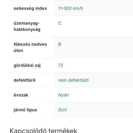
sebesség index
Y=300 km/h
üzemanyag-
C
hatékonyság
fékezés nedves
B
úton
gördülési zaj
72
defekttűrő
nem defekttűrő
évszak
Nyári
jármű típus
SUV
Kapcsolódó termékek