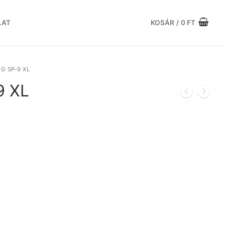
LAT
KOSÁR
/
0
FT
 SP-9 XL
9 XL
urrent
rice
:
9.929 Ft.