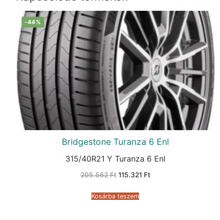
-44%
Bridgestone Turanza 6 Enl
315/40R21 Y Turanza 6 Enl
Original
Current
205.562
Ft
115.321
Ft
price
price
was:
is:
205.562 Ft.
115.321 Ft.
Kosárba teszem