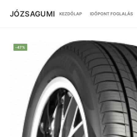
Ugrás
a
JÓZSAGUMI
KEZDŐLAP
IDŐPONT FOGLALÁS
tartalomra
-47%