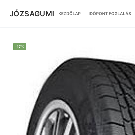
Ugrás
a
JÓZSAGUMI
KEZDŐLAP
IDŐPONT FOGLALÁS
tartalomra
-17%