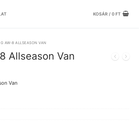
LAT
KOSÁR
/
0
FT
G AW-8 ALLSEASON VAN
 Allseason Van
rrent
ce
son Van
659 Ft.