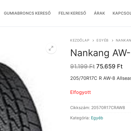
GUMIABRONCS KERESŐ
FELNI KERESŐ
ÁRAK
KAPCSO
KEZDŐLAP
EGYÉB
NANKAN
Nankang AW-8
Original
Cu
91.199
Ft
75.659
Ft
price
pri
was:
is:
205/70R17C R AW-8 Allsea
91.199 Ft.
75.
Elfogyott
Cikkszám:
20570R17CRAW8
Kategória:
Egyéb