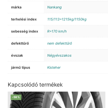
márka
Nankang
terhelési index
115/113=1215kg/1150kg
sebesség index
R=170 km/h
defekttűrő
nem defekttűrő
évszak
Négyévszakos
jármű típus
Kisteher
Kapcsolódó termékek
-58%