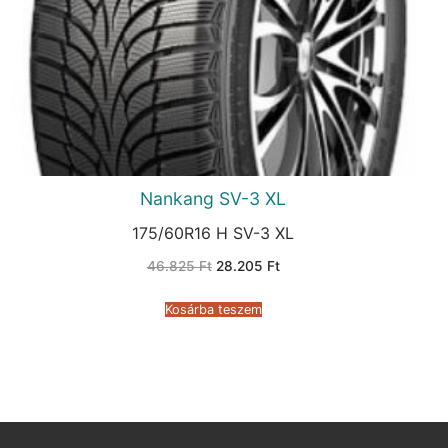
Nankang SV-3 XL
175/60R16 H SV-3 XL
Original
Current
46.825
Ft
28.205
Ft
price
price
was:
is:
46.825 Ft.
28.205 Ft.
Kosárba teszem