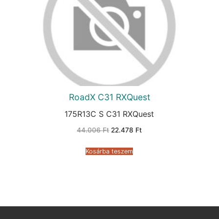
RoadX C31 RXQuest
175R13C S C31 RXQuest
Original
Current
44.006
Ft
22.478
Ft
price
price
was:
is:
44.006 Ft.
22.478 Ft.
Kosárba teszem