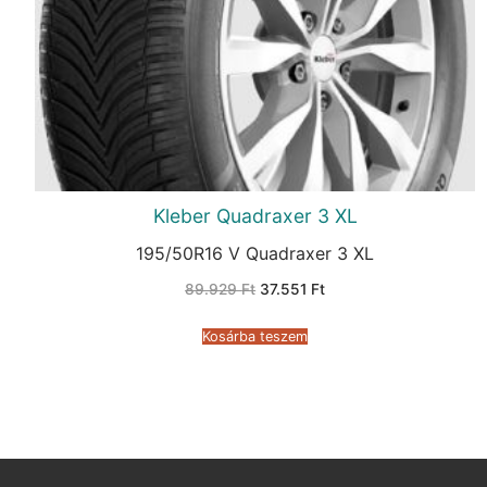
Kleber Quadraxer 3 XL
195/50R16 V Quadraxer 3 XL
Original
Current
89.929
Ft
37.551
Ft
price
price
was:
is:
89.929 Ft.
37.551 Ft.
Kosárba teszem