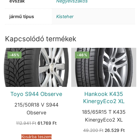
évszak
Négyévszakos
jármű típus
Kisteher
Kapcsolódó termékek
-45%
-46%
Toyo S944 Observe
Hankook K435
KinergyEco2 XL
215/50R18 V S944
185/65R15 T K435
Observe
KinergyEco2 XL
Original
Current
112.941
Ft
61.769
Ft
price
price
Original
Current
49.200
Ft
26.529
Ft
was:
is:
price
price
112.941 Ft.
61.769 Ft.
Kosárba teszem
was:
is: