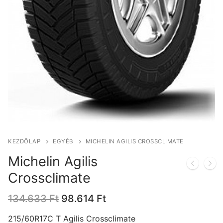
KEZDŐLAP
EGYÉB
MICHELIN AGILIS CROSSCLIMATE
Michelin Agilis
Crossclimate
Original
Current
134.633
Ft
98.614
Ft
price
price
was:
is:
215/60R17C T Agilis Crossclimate