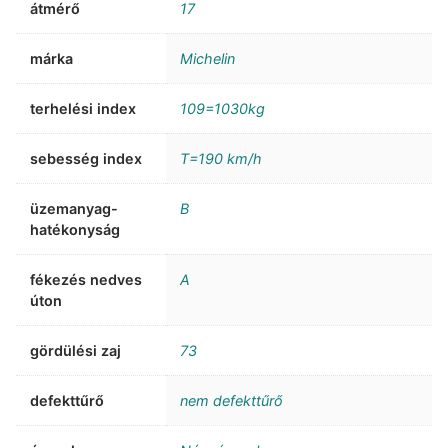
átmérő
17
márka
Michelin
terhelési index
109=1030kg
sebesség index
T=190 km/h
üzemanyag-
B
hatékonyság
fékezés nedves
A
úton
gördülési zaj
73
defekttűrő
nem defekttűrő