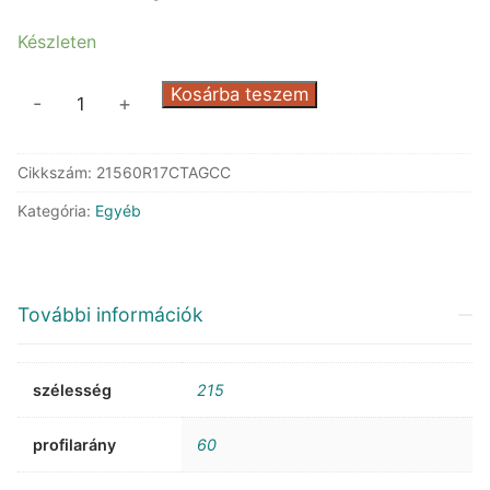
134.633 Ft.
98.614 Ft.
Készleten
Michelin
Kosárba teszem
-
+
Agilis
Crossclimate
Cikkszám:
21560R17CTAGCC
mennyiség
Kategória:
Egyéb
További információk
szélesség
215
profilarány
60