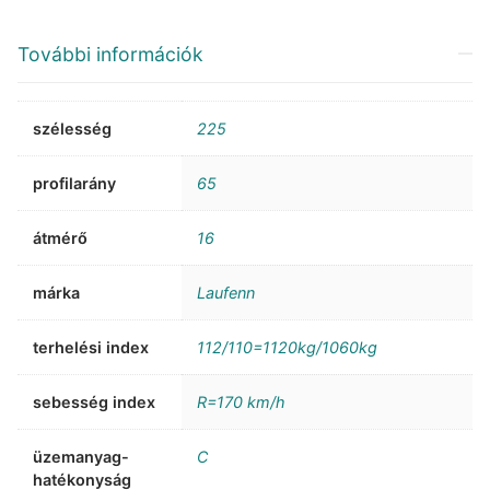
További információk
szélesség
225
profilarány
65
átmérő
16
márka
Laufenn
terhelési index
112/110=1120kg/1060kg
sebesség index
R=170 km/h
üzemanyag-
C
hatékonyság