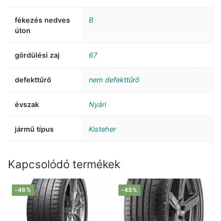
fékezés nedves
B
úton
gördülési zaj
67
defekttűrő
nem defekttűrő
évszak
Nyári
jármű típus
Kisteher
Kapcsolódó termékek
-46%
-45%