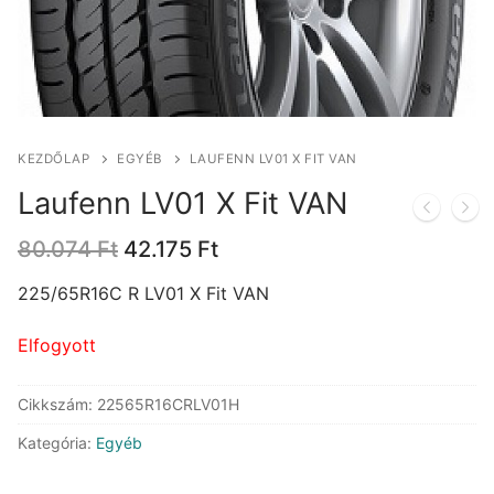
KEZDŐLAP
EGYÉB
LAUFENN LV01 X FIT VAN
Laufenn LV01 X Fit VAN
Original
Current
80.074
Ft
42.175
Ft
price
price
was:
is:
225/65R16C R LV01 X Fit VAN
80.074 Ft.
42.175 Ft.
Elfogyott
Cikkszám:
22565R16CRLV01H
Kategória:
Egyéb