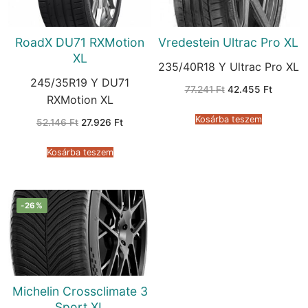
RoadX DU71 RXMotion
Vredestein Ultrac Pro XL
XL
235/40R18 Y Ultrac Pro XL
245/35R19 Y DU71
Original
Current
77.241
Ft
42.455
Ft
price
price
RXMotion XL
was:
is:
77.241 Ft.
42.455 
Kosárba teszem
Original
Current
52.146
Ft
27.926
Ft
price
price
was:
is:
52.146 Ft.
27.926 Ft.
Kosárba teszem
-26%
Michelin Crossclimate 3
Sport XL