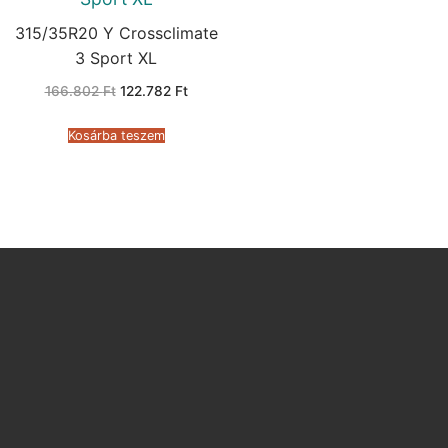
315/35R20 Y Crossclimate
3 Sport XL
Original
Current
166.802
Ft
122.782
Ft
price
price
was:
is:
166.802 Ft.
122.782 Ft.
Kosárba teszem