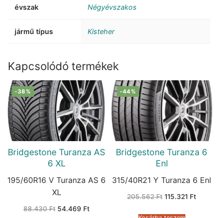
évszak
Négyévszakos
jármű típus
Kisteher
Kapcsolódó termékek
-38%
-44%
Bridgestone Turanza AS
Bridgestone Turanza 6
6 XL
Enl
195/60R16 V Turanza AS 6
315/40R21 Y Turanza 6 Enl
XL
Original
Curren
205.562
Ft
115.321
Ft
price
price
Original
Current
88.430
Ft
54.469
Ft
was:
is:
price
price
205.562 Ft.
115.321
Kosárba teszem