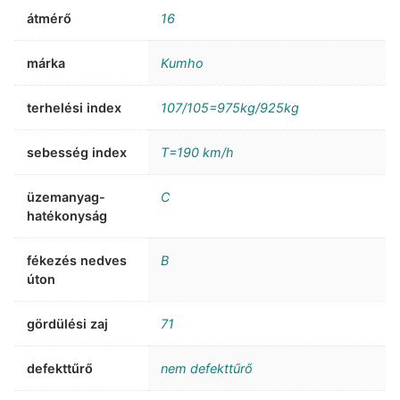
átmérő
16
márka
Kumho
terhelési index
107/105=975kg/925kg
sebesség index
T=190 km/h
üzemanyag-
C
hatékonyság
fékezés nedves
B
úton
gördülési zaj
71
defekttűrő
nem defekttűrő