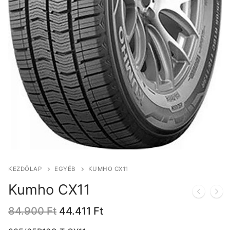
KEZDŐLAP
EGYÉB
KUMHO CX11
Kumho CX11
Original
Current
84.900
Ft
44.411
Ft
price
price