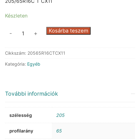
was:
is:
205/65R16C T CX11
84.900 Ft.
44.411 Ft.
Készleten
Kumho
Kosárba teszem
-
+
CX11
mennyiség
Cikkszám:
20565R16CTCX11
Kategória:
Egyéb
További információk
szélesség
205
profilarány
65