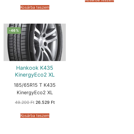
was:
is:
88.430 Ft.
54.469 Ft.
Kosárba teszem
-46%
Hankook K435
KinergyEco2 XL
185/65R15 T K435
KinergyEco2 XL
Original
Current
49.200
Ft
26.529
Ft
price
price
was:
is:
49.200 Ft.
26.529 Ft.
Kosárba teszem