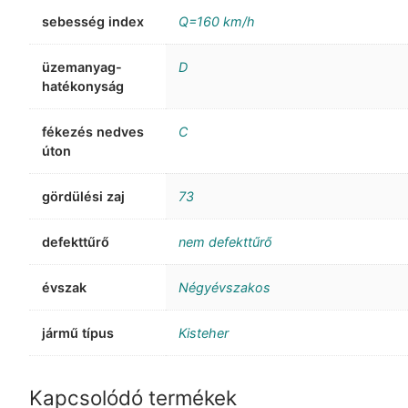
sebesség index
Q=160 km/h
üzemanyag-
D
hatékonyság
fékezés nedves
C
úton
gördülési zaj
73
defekttűrő
nem defekttűrő
évszak
Négyévszakos
jármű típus
Kisteher
Kapcsolódó termékek