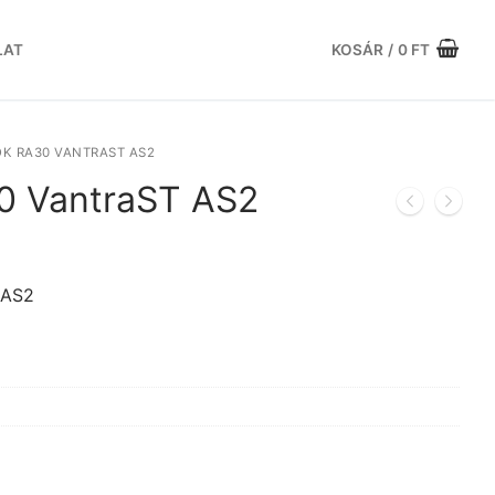
LAT
KOSÁR
/
0
FT
K RA30 VANTRAST AS2
0 VantraST AS2
urrent
rice
:
 AS2
2.462 Ft.