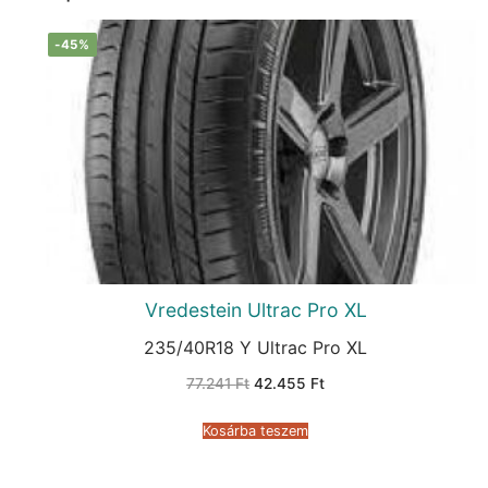
-45%
Vredestein Ultrac Pro XL
235/40R18 Y Ultrac Pro XL
Original
Current
77.241
Ft
42.455
Ft
price
price
was:
is:
77.241 Ft.
42.455 Ft.
Kosárba teszem