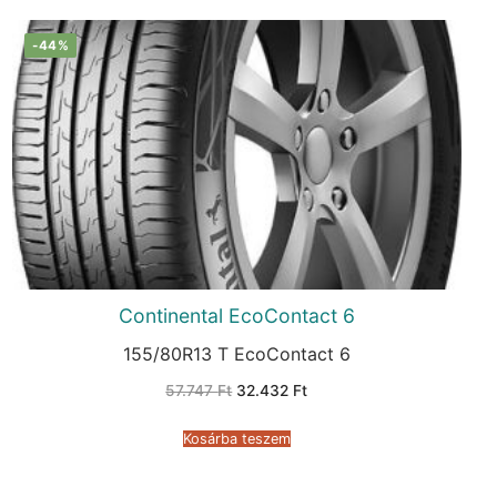
-44%
Continental EcoContact 6
155/80R13 T EcoContact 6
Original
Current
57.747
Ft
32.432
Ft
price
price
was:
is:
57.747 Ft.
32.432 Ft.
Kosárba teszem