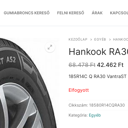
GUMIABRONCS KERESŐ
FELNI KERESŐ
ÁRAK
KAPCSO
KEZDŐLAP
EGYÉB
HANKOO
Hankook RA3
Original
C
68.478
Ft
42.462
Ft
price
p
was:
is
185R14C Q RA30 VantraST
68.478 Ft.
4
Elfogyott
Cikkszám:
18580R14CQRA30
Kategória:
Egyéb