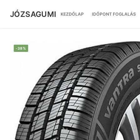
Ugrás
a
JÓZSAGUMI
KEZDŐLAP
IDŐPONT FOGLALÁS
tartalomra
-38%