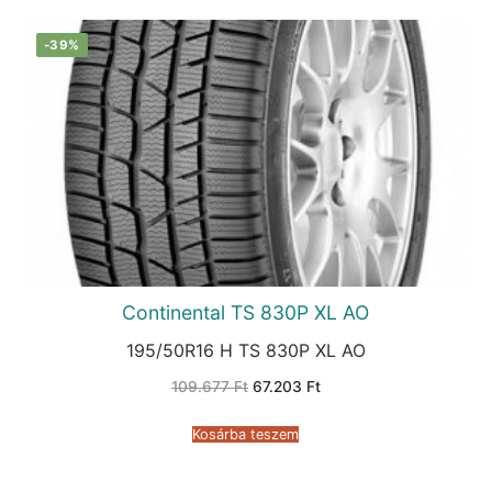
-39%
Continental TS 830P XL AO
195/50R16 H TS 830P XL AO
Original
Current
109.677
Ft
67.203
Ft
price
price
was:
is:
109.677 Ft.
67.203 Ft.
Kosárba teszem