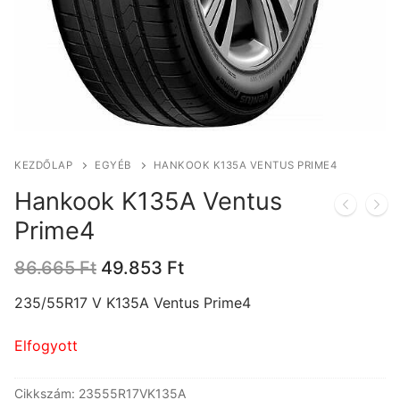
KEZDŐLAP
EGYÉB
HANKOOK K135A VENTUS PRIME4
Hankook K135A Ventus
Prime4
Original
Current
86.665
Ft
49.853
Ft
price
price
was:
is:
235/55R17 V K135A Ventus Prime4
86.665 Ft.
49.853 Ft.
Elfogyott
Cikkszám:
23555R17VK135A