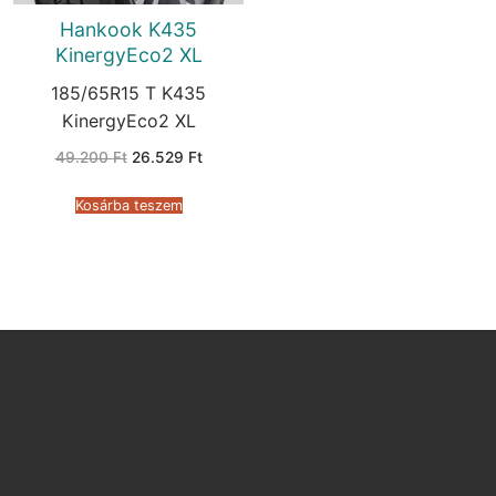
Hankook K435
KinergyEco2 XL
185/65R15 T K435
KinergyEco2 XL
Original
Current
49.200
Ft
26.529
Ft
price
price
was:
is:
49.200 Ft.
26.529 Ft.
Kosárba teszem