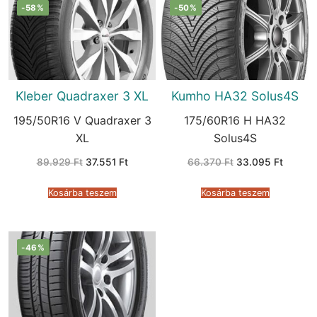
-58%
-50%
Kleber Quadraxer 3 XL
Kumho HA32 Solus4S
195/50R16 V Quadraxer 3
175/60R16 H HA32
XL
Solus4S
Original
Current
Original
Current
89.929
Ft
37.551
Ft
66.370
Ft
33.095
Ft
price
price
price
price
was:
is:
was:
is:
89.929 Ft.
37.551 Ft.
66.370 Ft.
33.095 
Kosárba teszem
Kosárba teszem
-46%