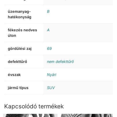
üzemanyag-
B
hatékonyság
fékezés nedves
A
úton
gördülési zaj
69
defekttűrő
nem defekttűrő
évszak
Nyári
jármű típus
SUV
Kapcsolódó termékek