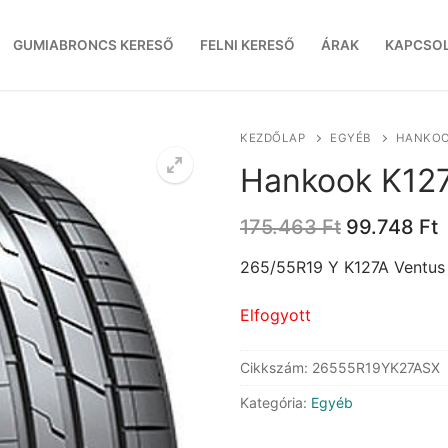
GUMIABRONCS KERESŐ
FELNI KERESŐ
ÁRAK
KAPCSO
KEZDŐLAP
EGYÉB
HANKOOK
Hankook K127
Original
C
175.463
Ft
99.748
Ft
price
p
was:
i
265/55R19 Y K127A Ventus
175.463 Ft
9
Elfogyott
Cikkszám:
26555R19YK27ASX
Kategória:
Egyéb