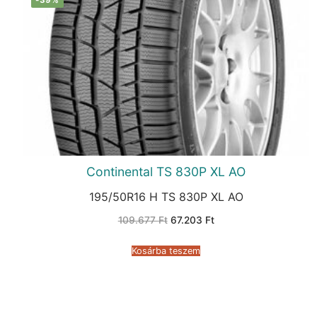
Continental TS 830P XL AO
195/50R16 H TS 830P XL AO
Original
Current
109.677
Ft
67.203
Ft
price
price
was:
is:
109.677 Ft.
67.203 Ft.
Kosárba teszem