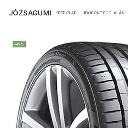
Ugrás
a
JÓZSAGUMI
KEZDŐLAP
IDŐPONT FOGLALÁS
tartalomra
-43%