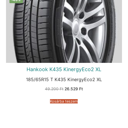
Hankook K435 KinergyEco2 XL
185/65R15 T K435 KinergyEco2 XL
Original
Current
49.200
Ft
26.529
Ft
price
price
was:
is:
49.200 Ft.
26.529 Ft.
Kosárba teszem