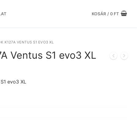
LAT
KOSÁR
/
0
FT
 K127A VENTUS S1 EVO3 XL
A Ventus S1 evo3 XL
urrent
rice
s:
 S1 evo3 XL
.
9.748 Ft.