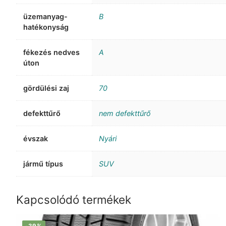
üzemanyag-
B
hatékonyság
fékezés nedves
A
úton
gördülési zaj
70
defekttűrő
nem defekttűrő
évszak
Nyári
jármű típus
SUV
Kapcsolódó termékek
-39%