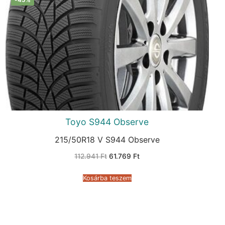
Toyo S944 Observe
215/50R18 V S944 Observe
Original
Current
112.941
Ft
61.769
Ft
price
price
was:
is:
112.941 Ft.
61.769 Ft.
Kosárba teszem