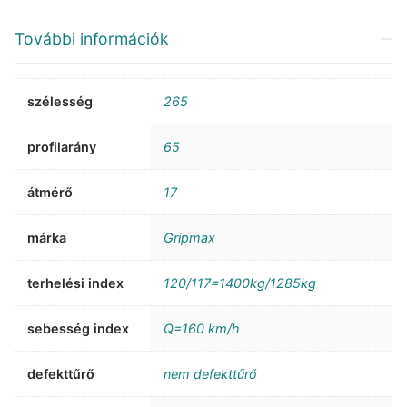
További információk
szélesség
265
profilarány
65
átmérő
17
márka
Gripmax
terhelési index
120/117=1400kg/1285kg
sebesség index
Q=160 km/h
defekttűrő
nem defekttűrő