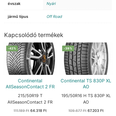
évszak
Nyári
jármű típus
Off Road
Kapcsolódó termékek
-42%
-39%
Continental
Continental TS 830P XL
AllSeasonContact 2 FR
AO
215/50R19 T
195/50R16 H TS 830P XL
AllSeasonContact 2 FR
AO
Original
Current
Original
Current
111.189
Ft
64.318
Ft
109.677
Ft
67.203
Ft
price
price
price
price