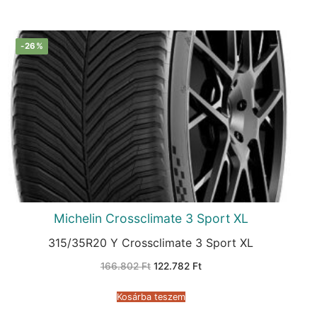
-26%
Michelin Crossclimate 3 Sport XL
315/35R20 Y Crossclimate 3 Sport XL
Original
Current
166.802
Ft
122.782
Ft
price
price
was:
is:
166.802 Ft.
122.782 Ft.
Kosárba teszem