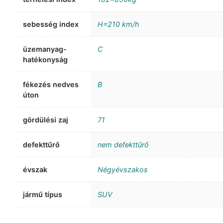
sebesség index
H=210 km/h
üzemanyag-
C
hatékonyság
fékezés nedves
B
úton
gördülési zaj
71
defekttűrő
nem defekttűrő
évszak
Négyévszakos
jármű típus
SUV