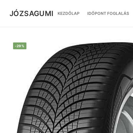
Ugrás
a
JÓZSAGUMI
KEZDŐLAP
IDŐPONT FOGLALÁS
tartalomra
-29%