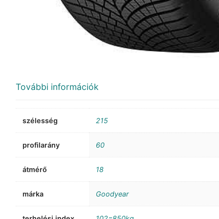
További információk
szélesség
215
profilarány
60
átmérő
18
márka
Goodyear
terhelési index
102=850kg