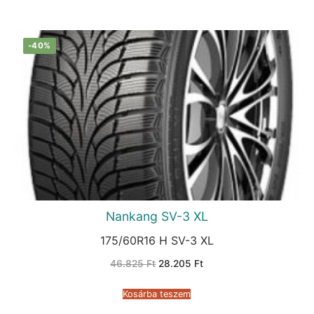
-40%
Nankang SV-3 XL
175/60R16 H SV-3 XL
Original
Current
46.825
Ft
28.205
Ft
price
price
was:
is:
46.825 Ft.
28.205 Ft.
Kosárba teszem