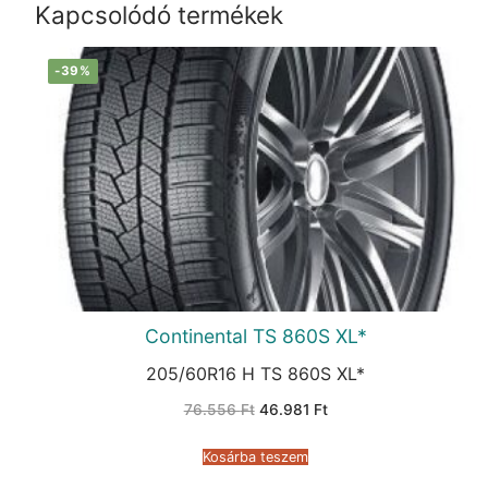
Kapcsolódó termékek
-39%
Continental TS 860S XL*
205/60R16 H TS 860S XL*
Original
Current
76.556
Ft
46.981
Ft
price
price
was:
is:
76.556 Ft.
46.981 Ft.
Kosárba teszem