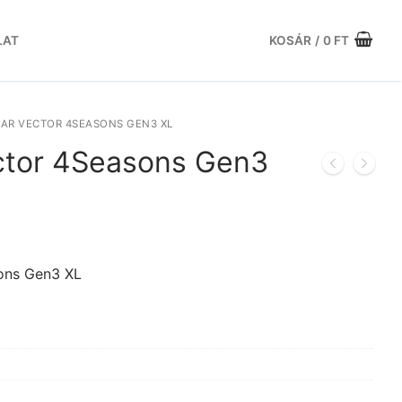
LAT
KOSÁR
/
0
FT
AR VECTOR 4SEASONS GEN3 XL
ctor 4Seasons Gen3
urrent
rice
:
ons Gen3 XL
.
6.416 Ft.