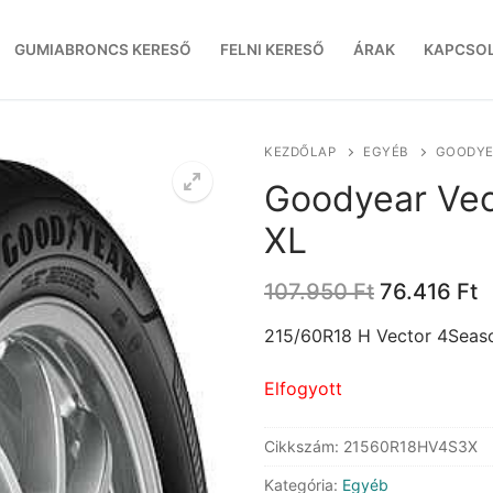
GUMIABRONCS KERESŐ
FELNI KERESŐ
ÁRAK
KAPCSO
KEZDŐLAP
EGYÉB
GOODYE
Goodyear Ve
XL
Original
C
107.950
Ft
76.416
Ft
price
p
was:
is
215/60R18 H Vector 4Seas
107.950 Ft
7
Elfogyott
Cikkszám:
21560R18HV4S3X
Kategória:
Egyéb