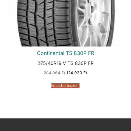
Continental TS 830P FR
275/40R19 V TS 830P FR
Original
Current
204.064
Ft
124.930
Ft
price
price
was:
is:
204.064 Ft.
124.930 Ft.
Kosárba teszem