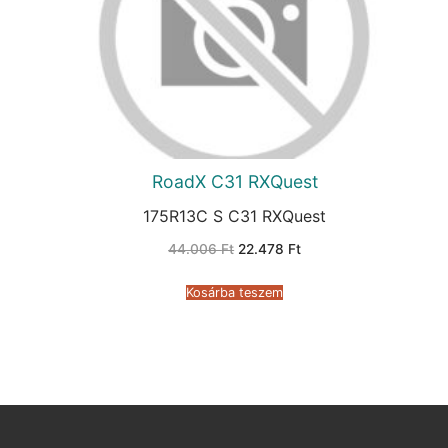
RoadX C31 RXQuest
175R13C S C31 RXQuest
Original
Current
44.006
Ft
22.478
Ft
price
price
was:
is:
44.006 Ft.
22.478 Ft.
Kosárba teszem