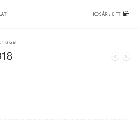
LAT
KOSÁR
/
0
FT
E SU318
318