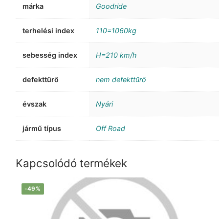
márka
Goodride
terhelési index
110=1060kg
sebesség index
H=210 km/h
defekttűrő
nem defekttűrő
évszak
Nyári
jármű típus
Off Road
Kapcsolódó termékek
-49%