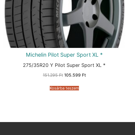
Michelin Pilot Super Sport XL *
275/35R20 Y Pilot Super Sport XL *
Original
Current
151.295
Ft
105.599
Ft
price
price
was:
is:
151.295 Ft.
105.599 Ft.
Kosárba teszem