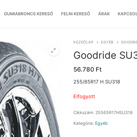
GUMIABRONCS KERESŐ
FELNI KERESŐ
ÁRAK
KAPCSO
KEZDŐLAP
EGYÉB
GOODRID
Goodride SU
56.780
Ft
255/65R17 H SU318
Elfogyott
Cikkszám:
25565R17HSU318
Kategória:
Egyéb