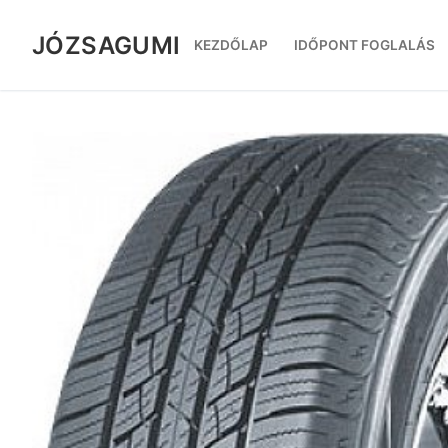
Ugrás
a
JÓZSAGUMI
KEZDŐLAP
IDŐPONT FOGLALÁS
tartalomra