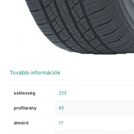
További információk
szélesség
255
profilarány
65
átmérő
17