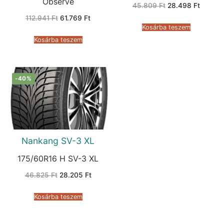
Observe
Original
Current
45.809
Ft
28.498
Ft
price
price
Original
Current
112.941
Ft
61.769
Ft
was:
is:
price
price
45.809 Ft.
28.498 
Kosárba teszem
was:
is:
112.941 Ft.
61.769 Ft.
Kosárba teszem
-40%
Nankang SV-3 XL
175/60R16 H SV-3 XL
Original
Current
46.825
Ft
28.205
Ft
price
price
was:
is:
46.825 Ft.
28.205 Ft.
Kosárba teszem