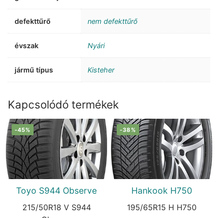
defekttűrő
nem defekttűrő
évszak
Nyári
jármű típus
Kisteher
Kapcsolódó termékek
-45%
-38%
Toyo S944 Observe
Hankook H750
215/50R18 V S944
195/65R15 H H750