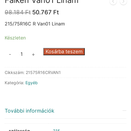
Falken Van01 Linam
Original
Current
98.184
Ft
50.767
Ft
price
price
was:
is:
215/75R16C R Van01 Linam
98.184 Ft.
50.767 Ft.
Készleten
Falken
Kosárba teszem
-
+
Van01
Linam
Cikkszám:
21575R16CRVAN1
mennyiség
Kategória:
Egyéb
További információk
szélesség
215