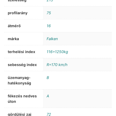
profilarány
75
átmérő
16
márka
Falken
terhelési index
116=1250kg
sebesség index
R=170 km/h
üzemanyag-
B
hatékonyság
fékezés nedves
A
úton
gördülési zaj
72