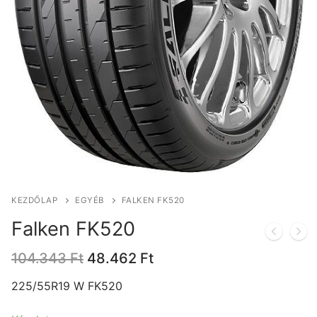
KEZDŐLAP
EGYÉB
FALKEN FK520
Falken FK520
Original
Current
104.343
Ft
48.462
Ft
price
price
was:
is:
225/55R19 W FK520
104.343 Ft.
48.462 Ft.