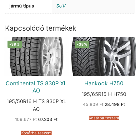
jármű típus
SUV
Kapcsolódó termékek
-39%
-38%
Continental TS 830P XL
Hankook H750
AO
195/65R15 H H750
195/50R16 H TS 830P XL
Original
Current
45.809
Ft
28.498
Ft
price
price
AO
was:
is:
45.809 Ft.
28.498 
Kosárba teszem
Original
Current
109.677
Ft
67.203
Ft
price
price
was:
is:
109.677 Ft.
67.203 Ft.
Kosárba teszem