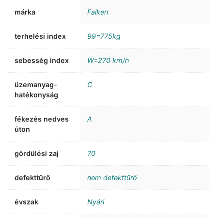
márka
Falken
terhelési index
99=775kg
sebesség index
W=270 km/h
üzemanyag-
C
hatékonyság
fékezés nedves
A
úton
gördülési zaj
70
defekttűrő
nem defekttűrő
évszak
Nyári