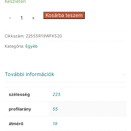
Készleten
Falken
Kosárba teszem
-
+
FK520
mennyiség
Cikkszám:
22555R19WFK520
Kategória:
Egyéb
További információk
szélesség
225
profilarány
55
átmérő
19