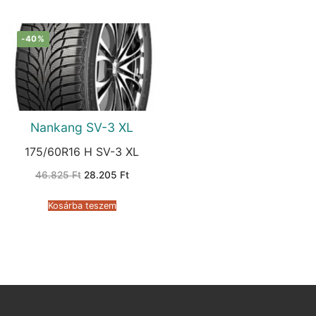
-40%
Nankang SV-3 XL
175/60R16 H SV-3 XL
Original
Current
46.825
Ft
28.205
Ft
price
price
was:
is:
46.825 Ft.
28.205 Ft.
Kosárba teszem