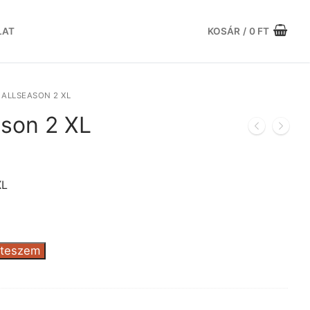
LAT
KOSÁR
/
0
FT
ALLSEASON 2 XL
ason 2 XL
urrent
rice
:
XL
7.263 Ft.
 teszem