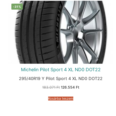
-31%
Michelin Pilot Sport 4 XL ND0 DOT22
295/40R19 Y Pilot Sport 4 XL ND0 DOT22
Original
Current
183.071
Ft
126.554
Ft
price
price
was:
is:
183.071 Ft.
126.554 Ft.
Kosárba teszem