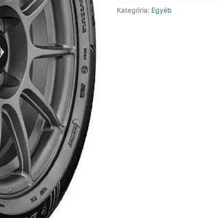
mennyiség
Kategória:
Egyéb