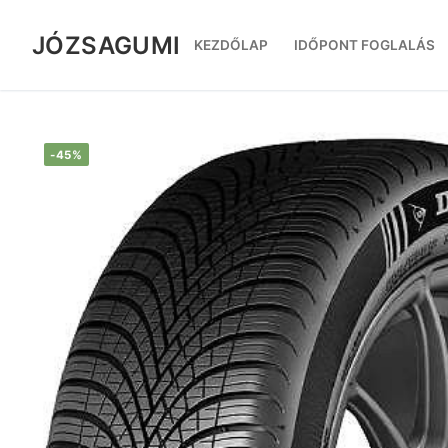
Ugrás
a
JÓZSAGUMI
KEZDŐLAP
IDŐPONT FOGLALÁS
tartalomra
-45%