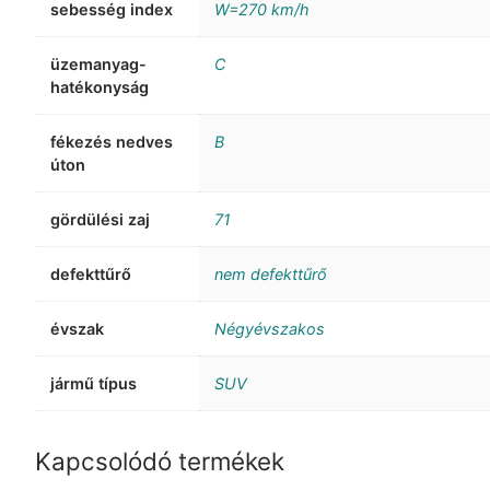
sebesség index
W=270 km/h
üzemanyag-
C
hatékonyság
fékezés nedves
B
úton
gördülési zaj
71
defekttűrő
nem defekttűrő
évszak
Négyévszakos
jármű típus
SUV
Kapcsolódó termékek