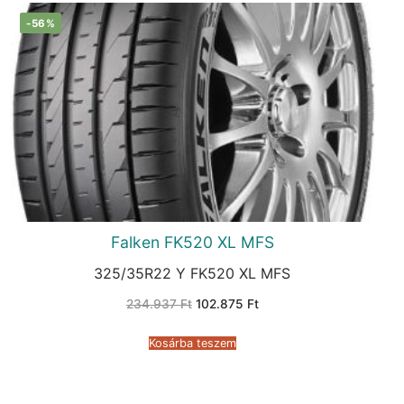
-56%
Falken FK520 XL MFS
325/35R22 Y FK520 XL MFS
Original
Current
234.937
Ft
102.875
Ft
price
price
was:
is:
234.937 Ft.
102.875 Ft.
Kosárba teszem