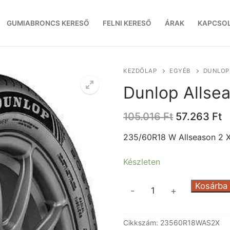
GUMIABRONCS KERESŐ
FELNI KERESŐ
ÁRAK
KAPCSO
KEZDŐLAP
EGYÉB
DUNLOP 
Dunlop Allse
Original
C
105.016
Ft
57.263
Ft
price
p
was:
is
235/60R18 W Allseason 2 
105.016 Ft.
5
Készleten
Dunlop
Kosárba
-
+
Allseason
2
Cikkszám:
23560R18WAS2X
XL