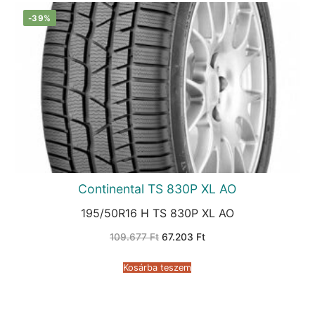
-39%
Continental TS 830P XL AO
195/50R16 H TS 830P XL AO
Original
Current
109.677
Ft
67.203
Ft
price
price
was:
is:
109.677 Ft.
67.203 Ft.
Kosárba teszem