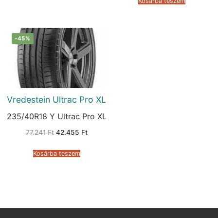
Kosárba teszem
-45%
Vredestein Ultrac Pro XL
235/40R18 Y Ultrac Pro XL
Original
Current
77.241
Ft
42.455
Ft
price
price
was:
is:
77.241 Ft.
42.455 Ft.
Kosárba teszem