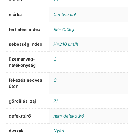
márka
Continental
terhelési index
98=750kg
sebesség index
H=210 km/h
üzemanyag-
C
hatékonyság
fékezés nedves
C
úton
gördülési zaj
71
defekttűrő
nem defekttűrő
évszak
Nyári