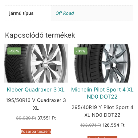
jármű típus
Off Road
Kapcsolódó termékek
-58%
-31%
Kleber Quadraxer 3 XL
Michelin Pilot Sport 4 XL
ND0 DOT22
195/50R16 V Quadraxer 3
295/40R19 Y Pilot Sport 4
XL
XL ND0 DOT22
Original
Current
89.929
Ft
37.551
Ft
price
price
Original
Curren
183.071
Ft
126.554
Ft
was:
is:
price
price
89.929 Ft.
37.551 Ft.
Kosárba teszem
was:
is:
183.071 Ft.
126.55