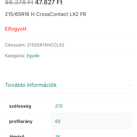
Original
Current
88.278
Ft
47.827
Ft
price
price
was:
is:
215/65R16 H CrossContact LX2 FR
88.278 Ft.
47.827 Ft.
Elfogyott
Cikkszám:
21565R16HCCLX2
Kategória:
Egyéb
További információk
szélesség
215
profilarány
65
átmérő
16