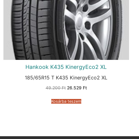
Hankook K435 KinergyEco2 XL
185/65R15 T K435 KinergyEco2 XL
Original
Current
49.200
Ft
26.529
Ft
price
price
was:
is:
49.200 Ft.
26.529 Ft.
Kosárba teszem