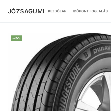
Ugrás
a
JÓZSAGUMI
KEZDŐLAP
IDŐPONT FOGLALÁS
tartalomra
-40%