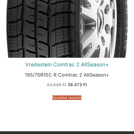
Vredestein Comtrac 2 AllSeason+
195/70R15C R Comtrac 2 AllSeason+
Original
Current
62.649
Ft
38.473
Ft
price
price
was:
is:
62.649 Ft.
38.473 Ft.
Kosárba teszem