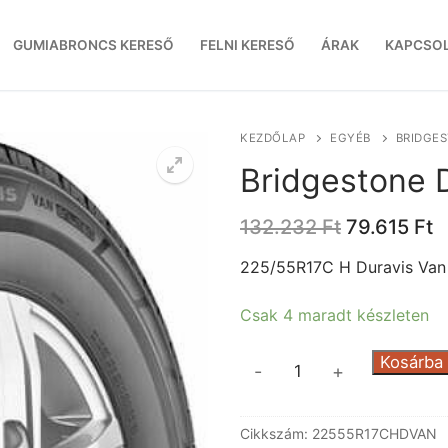
GUMIABRONCS KERESŐ
FELNI KERESŐ
ÁRAK
KAPCSO
KEZDŐLAP
EGYÉB
BRIDGES
Bridgestone D
Original
C
132.232
Ft
79.615
Ft
price
p
was:
is
225/55R17C H Duravis Van
132.232 Ft
7
Csak 4 maradt készleten
Bridgestone
Kosárba
-
+
Duravis
Van
Cikkszám:
22555R17CHDVAN
Enl