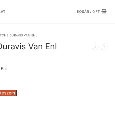
LAT
KOSÁR
/
0
FT
TONE DURAVIS VAN ENL
uravis Van Enl
urrent
rice
:
 Enl
.
9.615 Ft.
 teszem