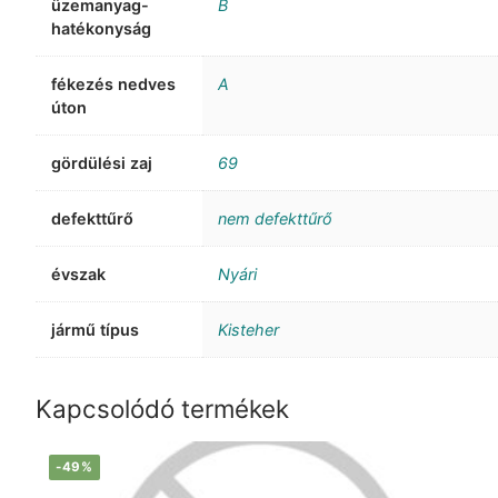
üzemanyag-
B
hatékonyság
fékezés nedves
A
úton
gördülési zaj
69
defekttűrő
nem defekttűrő
évszak
Nyári
jármű típus
Kisteher
Kapcsolódó termékek
-49%