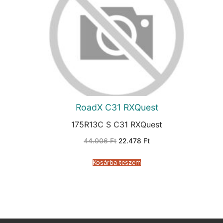
RoadX C31 RXQuest
175R13C S C31 RXQuest
Original
Current
44.006
Ft
22.478
Ft
price
price
was:
is:
44.006 Ft.
22.478 Ft.
Kosárba teszem