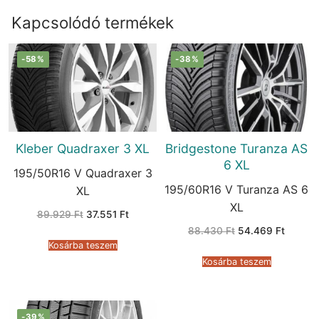
Kapcsolódó termékek
-58%
-38%
Kleber Quadraxer 3 XL
Bridgestone Turanza AS
6 XL
195/50R16 V Quadraxer 3
195/60R16 V Turanza AS 6
XL
XL
Original
Current
89.929
Ft
37.551
Ft
price
price
Original
Current
88.430
Ft
54.469
Ft
was:
is:
price
price
89.929 Ft.
37.551 Ft.
Kosárba teszem
was:
is:
88.430 Ft.
54.469 
Kosárba teszem
-39%