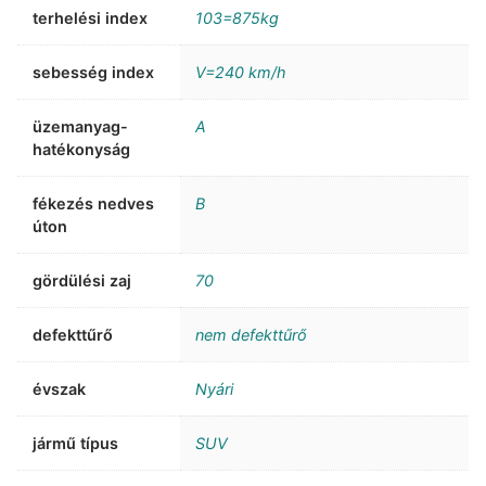
terhelési index
103=875kg
sebesség index
V=240 km/h
üzemanyag-
A
hatékonyság
fékezés nedves
B
úton
gördülési zaj
70
defekttűrő
nem defekttűrő
évszak
Nyári
jármű típus
SUV