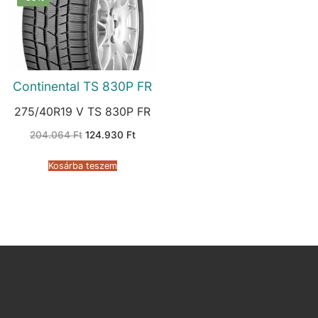
Continental TS 830P FR
275/40R19 V TS 830P FR
Original
Current
204.064
Ft
124.930
Ft
price
price
was:
is:
204.064 Ft.
124.930 Ft.
Kosárba teszem