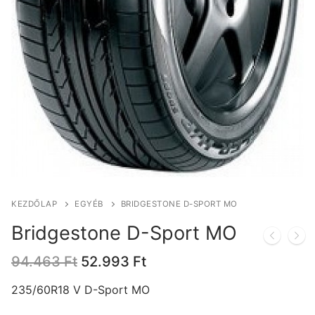
KEZDŐLAP
EGYÉB
BRIDGESTONE D-SPORT MO
Bridgestone D-Sport MO
Original
Current
94.463
Ft
52.993
Ft
price
price
was:
is:
235/60R18 V D-Sport MO
94.463 Ft.
52.993 Ft.