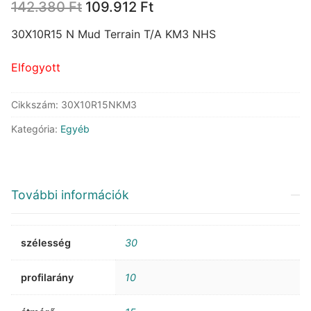
Original
Current
142.380
Ft
109.912
Ft
price
price
was:
is:
30X10R15 N Mud Terrain T/A KM3 NHS
142.380 Ft.
109.912 Ft.
Elfogyott
Cikkszám:
30X10R15NKM3
Kategória:
Egyéb
További információk
szélesség
30
profilarány
10