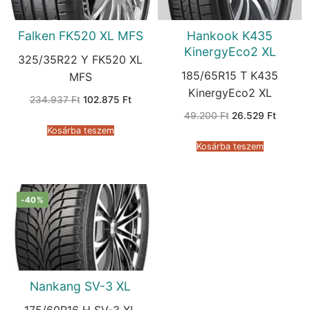
Falken FK520 XL MFS
Hankook K435
KinergyEco2 XL
325/35R22 Y FK520 XL
185/65R15 T K435
MFS
KinergyEco2 XL
Original
Current
234.937
Ft
102.875
Ft
price
price
Original
Current
49.200
Ft
26.529
Ft
was:
is:
price
price
234.937 Ft.
102.875 Ft.
Kosárba teszem
was:
is:
49.200 Ft.
26.529 
Kosárba teszem
-40%
Nankang SV-3 XL
175/60R16 H SV-3 XL