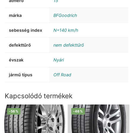
átmérő
15
márka
BFGoodrich
sebesség index
N=140 km/h
defekttűrő
nem defekttűrő
évszak
Nyári
jármű típus
Off Road
Kapcsolódó termékek
-56%
-46%