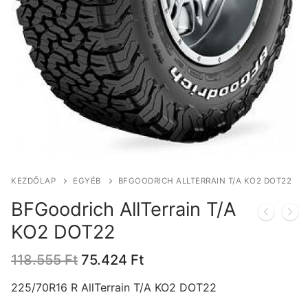
KEZDŐLAP
EGYÉB
BFGOODRICH ALLTERRAIN T/A KO2 DOT22
BFGoodrich AllTerrain T/A
KO2 DOT22
Original
Current
118.555
Ft
75.424
Ft
price
price
was:
is:
225/70R16 R AllTerrain T/A KO2 DOT22
118.555 Ft.
75.424 Ft.