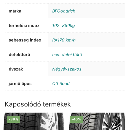
márka
BFGoodrich
terhelési index
102=850kg
sebesség index
R=170 km/h
defekttűrő
nem defekttűrő
évszak
Négyévszakos
jármű típus
Off Road
Kapcsolódó termékek
-39%
-40%