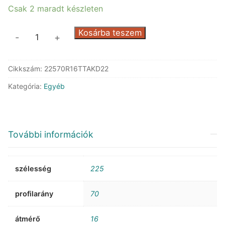
Csak 2 maradt készleten
BFGoodrich
Kosárba teszem
-
+
AllTerrain
T/A
Cikkszám:
22570R16TTAKD22
KO2
DOT22
Kategória:
Egyéb
mennyiség
További információk
szélesség
225
profilarány
70
átmérő
16