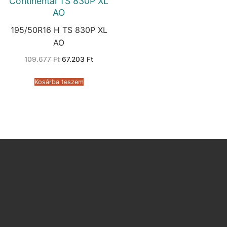
Continental TS 830P XL
AO
195/50R16 H TS 830P XL
AO
Original
Current
109.677
Ft
67.203
Ft
price
price
was:
is:
109.677 Ft.
67.203 Ft.
Kosárba teszem