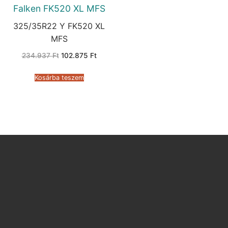
Falken FK520 XL MFS
325/35R22 Y FK520 XL
MFS
Original
Current
234.937
Ft
102.875
Ft
price
price
was:
is:
234.937 Ft.
102.875 Ft.
Kosárba teszem