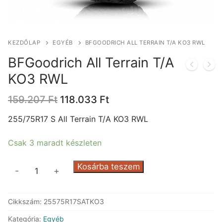
KEZDŐLAP
EGYÉB
BFGOODRICH ALL TERRAIN T/A KO3 RWL
BFGoodrich All Terrain T/A
KO3 RWL
Original
Current
159.207
Ft
118.033
Ft
price
price
was:
is:
255/75R17 S All Terrain T/A KO3 RWL
159.207 Ft.
118.033 Ft.
Csak 3 maradt készleten
BFGoodrich
Kosárba teszem
-
+
All
Terrain
Cikkszám:
25575R17SATKO3
T/A
KO3
Kategória:
Egyéb