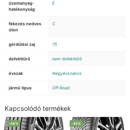
üzemanyag-
E
hatékonyság
fékezés nedves
C
úton
gördülési zaj
75
defekttűrő
nem defekttűrő
évszak
Négyévszakos
jármű típus
Off Road
Kapcsolódó termékek
-44%
-42%