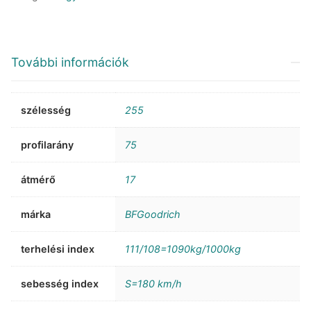
RWL
mennyiség
További információk
szélesség
255
profilarány
75
átmérő
17
márka
BFGoodrich
terhelési index
111/108=1090kg/1000kg
sebesség index
S=180 km/h