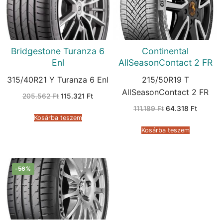
Bridgestone Turanza 6
Continental
Enl
AllSeasonContact 2 FR
315/40R21 Y Turanza 6 Enl
215/50R19 T
AllSeasonContact 2 FR
Original
Current
205.562
Ft
115.321
Ft
price
price
Original
Current
was:
is:
111.189
Ft
64.318
Ft
price
price
205.562 Ft.
115.321 Ft.
Kosárba teszem
was:
is:
111.189 Ft.
64.318 F
Kosárba teszem
-56%