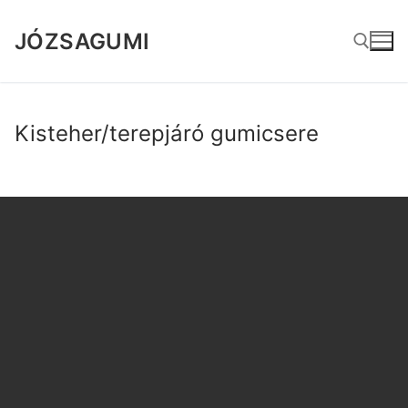
Ugrás
a
JÓZSAGUMI
tartalomra
Keresése:
Kisteher/terepjáró gumicsere