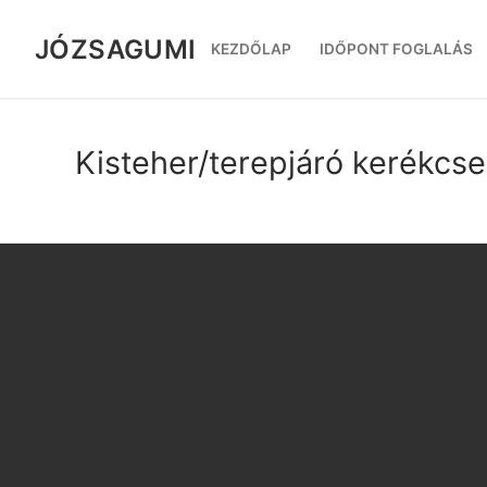
Ugrás
a
JÓZSAGUMI
KEZDŐLAP
IDŐPONT FOGLALÁS
tartalomra
Kisteher/terepjáró kerékcse