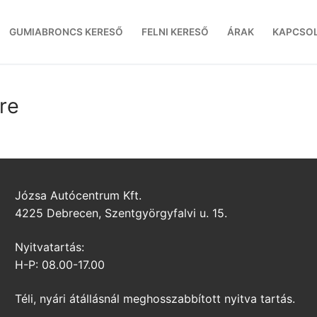
GUMIABRONCS KERESŐ
FELNI KERESŐ
ÁRAK
KAPCSO
re
Józsa Autócentrum Kft.
4225 Debrecen, Szentgyörgyfalvi u. 15.
Nyitvatartás:
H-P: 08.00-17.00
Téli, nyári átállásnál meghosszabbított nyitva tartás.