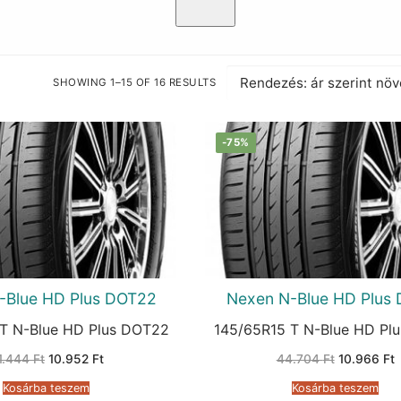
SHOWING 1–15 OF 16 RESULTS
SORTED
BY
PRICE:
LOW
TO
-75%
HIGH
-Blue HD Plus DOT22
Nexen N-Blue HD Plus
 T N-Blue HD Plus DOT22
145/65R15 T N-Blue HD Pl
Original
Current
Original
C
1.444
Ft
10.952
Ft
44.704
Ft
10.966
Ft
price
price
price
p
was:
is:
was:
i
Kosárba teszem
Kosárba teszem
41.444 Ft.
10.952 Ft.
44.704 Ft.
1