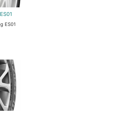
 ES01
ng ES01
urrent
rice
s:
3.456 Ft.