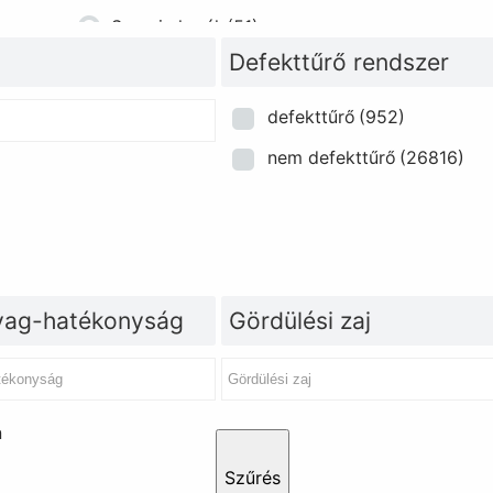
Szerviz kerék
(51)
Defekttűrő rendszer
defekttűrő
(952)
nem defekttűrő
(26816)
ag-hatékonyság
Gördülési zaj
n
Szűrés