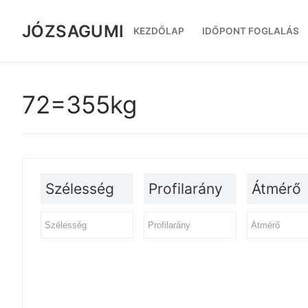
Ugrás
a
JÓZSAGUMI
KEZDŐLAP
IDŐPONT FOGLALÁS
tartalomra
72=355kg
Szélesség
Profilarány
Átmérő