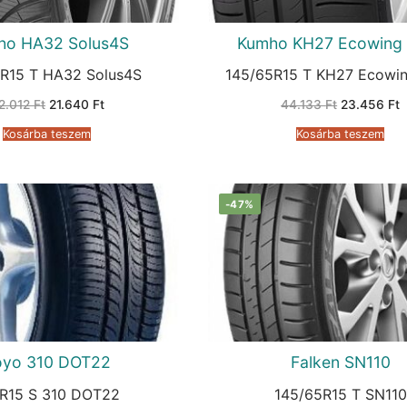
ho HA32 Solus4S
Kumho KH27 Ecowing
R15 T HA32 Solus4S
145/65R15 T KH27 Ecowi
Original
Current
Original
C
2.012
Ft
21.640
Ft
44.133
Ft
23.456
Ft
price
price
price
p
was:
is:
was:
i
Kosárba teszem
Kosárba teszem
42.012 Ft.
21.640 Ft.
44.133 Ft.
2
-47%
oyo 310 DOT22
Falken SN110
R15 S 310 DOT22
145/65R15 T SN110