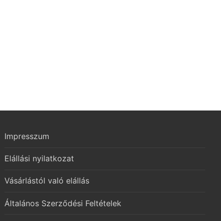
urrent
rice
s:
7.856 Ft.
Impresszum
Elállási nyilatkozat
Vásárlástól való elállás
Általános Szerződési Feltételek