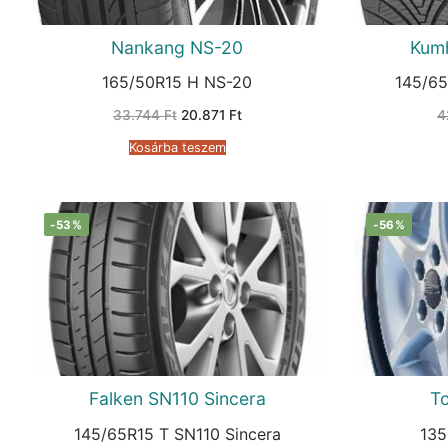
Nankang NS-20
Kum
165/50R15 H NS-20
145/65
Original
Current
33.744
Ft
20.871
Ft
4
price
price
was:
is:
Kosárba teszem
33.744 Ft.
20.871 Ft.
-53%
-56%
Falken SN110 Sincera
T
145/65R15 T SN110 Sincera
135