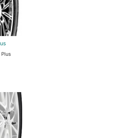
lus
 Plus
urrent
rice
s:
0.731 Ft.