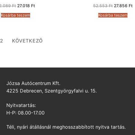
Original
Current
Original
C
2.089
Ft
27.018
Ft
52.553
Ft
27.856
Ft
price
price
price
p
was:
is:
was:
i
Kosárba teszem
Kosárba teszem
62.089 Ft.
27.018 Ft.
52.553 Ft.
2
2
KÖVETKEZŐ
Józsa Autócentrum Kft.
4225 Debrecen, Szentgyörgyfalvi u. 15.
Nyitvatartás:
H-P: 08.00-17.00
Téli, nyári átállásnál meghosszabbított nyitva tartás.