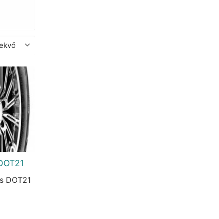
 DOT21
us DOT21
urrent
rice
s:
0.966 Ft.