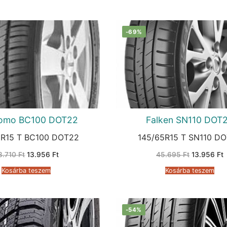
-69%
tomo BC100 DOT22
Falken SN110 DOT
5R15 T BC100 DOT22
145/65R15 T SN110 D
Original
Current
Original
C
8.710
Ft
13.956
Ft
45.695
Ft
13.956
Ft
price
price
price
p
was:
is:
was:
i
Kosárba teszem
Kosárba teszem
38.710 Ft.
13.956 Ft.
45.695 Ft.
1
-54%