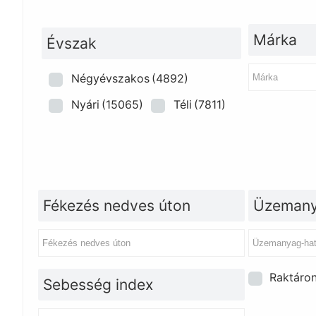
Márka
Évszak
Négyévszakos
(4892)
Nyári
(15065)
Téli
(7811)
Fékezés nedves úton
Üzemany
Raktáro
Sebesség index