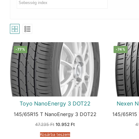
-77%
-74%
Toyo NanoEnergy 3 DOT22
Nexen N
145/65R15 T NanoEnergy 3 DOT22
145/65R15
Original
Current
47.235
Ft
10.952
Ft
4
price
price
was:
is:
Kosárba teszem
47.235 Ft.
10.952 Ft.