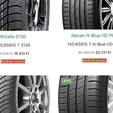
Nexen N-Blue HD P
Rotalla S130
145/65R15 T N-Blue HD
45/65R15 T S130
Original
C
45.403
Ft
20.731
Ft
Original
Current
6.759
Ft
19.413
Ft
price
p
price
price
was:
i
was:
is:
Kosárba teszem
Kosárba teszem
45.403 Ft.
2
26.759 Ft.
19.413 Ft.
-47%