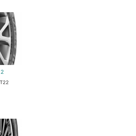
22
OT22
urrent
rice
s:
3.956 Ft.