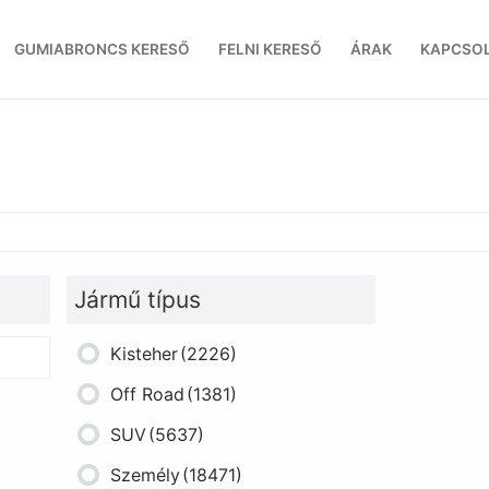
GUMIABRONCS KERESŐ
FELNI KERESŐ
ÁRAK
KAPCSO
Jármű típus
Kisteher
(2226)
Off Road
(1381)
SUV
(5637)
Személy
(18471)