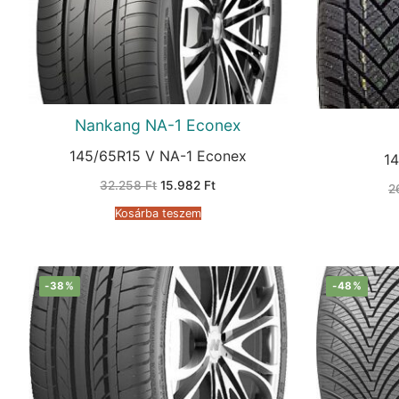
Nankang NA-1 Econex
145/65R15 V NA-1 Econex
1
Original
Current
32.258
Ft
15.982
Ft
2
price
price
was:
is:
Kosárba teszem
32.258 Ft.
15.982 Ft.
-38%
-48%