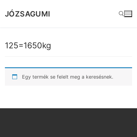
Ugrás
a
JÓZSAGUMI
tartalomra
Keresése:
125=1650kg
Egy termék se felelt meg a keresésnek.