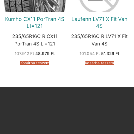
Kumho CX11 PorTran 4S
Laufenn LV71 X Fit Van
LI=121
4S
235/65R16C R CX11
235/65R16C R LV71 X Fit
PorTran 4S LI=121
Van 4S
Original
Current
Original
Current
107.912
Ft
48.979
Ft
101.054
Ft
51.326
Ft
price
price
price
price
was:
is:
was:
is:
Kosárba teszem
Kosárba teszem
107.912 Ft.
48.979 Ft.
101.054 Ft.
51.326 