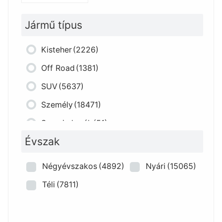
Jármű típus
Kisteher
(2226)
Off Road
(1381)
SUV
(5637)
Személy
(18471)
Szerviz kerék
(51)
Évszak
Négyévszakos
(4892)
Nyári
(15065)
Téli
(7811)