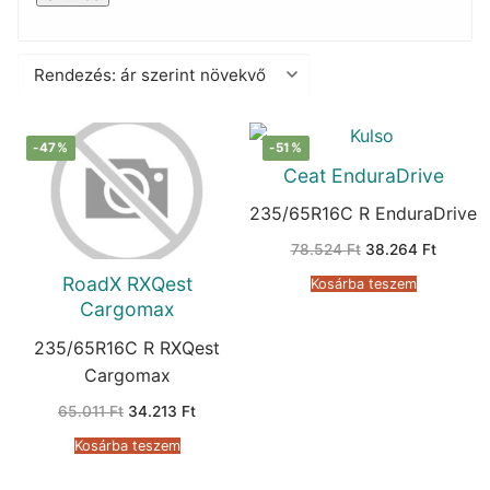
-47%
-51%
Ceat EnduraDrive
235/65R16C R EnduraDrive
Original
Current
78.524
Ft
38.264
Ft
price
price
was:
is:
RoadX RXQest
Kosárba teszem
78.524 Ft.
38.264 
Cargomax
235/65R16C R RXQest
Cargomax
Original
Current
65.011
Ft
34.213
Ft
price
price
was:
is:
Kosárba teszem
65.011 Ft.
34.213 Ft.