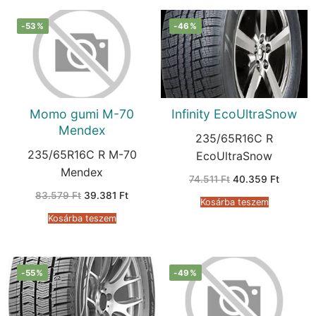
-53%
-46%
Momo gumi M-70
Infinity EcoUltraSnow
Mendex
235/65R16C R
235/65R16C R M-70
EcoUltraSnow
Mendex
Original
Current
74.511
Ft
40.359
Ft
price
price
Original
Current
83.579
Ft
39.381
Ft
was:
is:
Kosárba teszem
price
price
74.511 Ft.
40.359 
was:
is:
Kosárba teszem
83.579 Ft.
39.381 Ft.
-55%
-49%