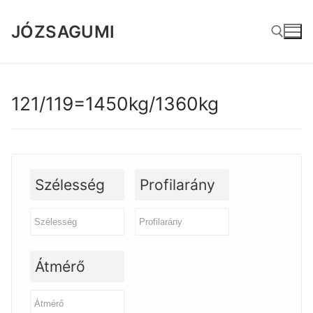
Ugrás
a
JÓZSAGUMI
tartalomra
Keresése:
121/119=1450kg/1360kg
Szélesség
Profilarány
Átmérő