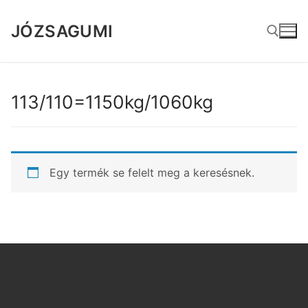
Ugrás
a
JÓZSAGUMI
tartalomra
Keresése:
113/110=1150kg/1060kg
Egy termék se felelt meg a keresésnek.