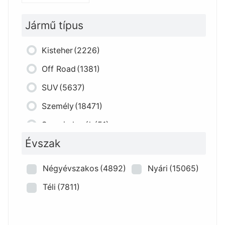
Jármű típus
Kisteher
(2226)
Off Road
(1381)
SUV
(5637)
Személy
(18471)
Szerviz kerék
(51)
Évszak
Négyévszakos
(4892)
Nyári
(15065)
Téli
(7811)