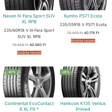
Nexen N-Fera Sport SUV
Kumho PS71 Ecsta
XL RPB
235/55R18 V PS71 Ecsta
235/60R18 V N-Fera Sport
Original
Current
79.400
Ft
40.176
Ft
price
price
SUV XL RPB
was:
is:
Kosárba teszem
79.400 Ft.
40.176 F
Original
Current
79.858
Ft
40.060
Ft
price
price
was:
is:
Kosárba teszem
79.858 Ft.
40.060 Ft.
-47%
-41%
Continental EcoContact
Hankook K135 Ventus
6 XL FR *
Prime4