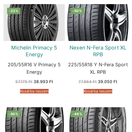
-32%
-50%
Michelin Primacy 5
Nexen N-Fera Sport XL
Energy
RPB
205/55R16 V Primacy 5
225/55R18 Y N-Fera Sport
Energy
XL RPB
Original
Current
Original
Current
57.175
Ft
38.993
Ft
77.864
Ft
39.050
Ft
price
price
price
price
was:
is:
was:
is:
Kosárba teszem
Kosárba teszem
57.175 Ft.
38.993 Ft.
77.864 Ft.
39.050 
-50%
-49%