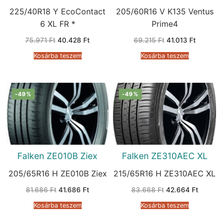
225/40R18 Y EcoContact
205/60R16 V K135 Ventus
6 XL FR *
Prime4
Original
Current
Original
Current
75.971
Ft
40.428
Ft
69.215
Ft
41.013
Ft
price
price
price
price
was:
is:
was:
is:
Kosárba teszem
Kosárba teszem
75.971 Ft.
40.428 Ft.
69.215 Ft.
41.013 F
-49%
-49%
Falken ZE010B Ziex
Falken ZE310AEC XL
205/65R16 H ZE010B Ziex
215/65R16 H ZE310AEC XL
Original
Current
Original
Current
81.686
Ft
41.686
Ft
83.668
Ft
42.664
Ft
price
price
price
price
was:
is:
was:
is:
Kosárba teszem
Kosárba teszem
81.686 Ft.
41.686 Ft.
83.668 Ft.
42.664 