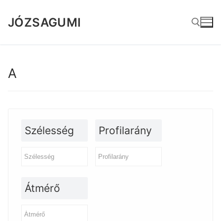
Ugrás
a
JÓZSAGUMI
tartalomra
Keresése:
A
Szélesség
Profilarány
Átmérő