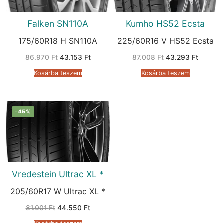
Falken SN110A
Kumho HS52 Ecsta
175/60R18 H SN110A
225/60R16 V HS52 Ecsta
Original
Current
Original
Current
86.970
Ft
43.153
Ft
87.008
Ft
43.293
Ft
price
price
price
price
was:
is:
was:
is:
Kosárba teszem
Kosárba teszem
86.970 Ft.
43.153 Ft.
87.008 Ft.
43.293 
-45%
Vredestein Ultrac XL *
205/60R17 W Ultrac XL *
Original
Current
81.001
Ft
44.550
Ft
price
price
was:
is: