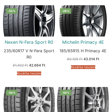
-53%
-28%
Nexen N-Fera Sport R0
Michelin Primacy 4E
235/60R17 V N-Fera Sport
185/65R15 H Primacy 4E
R0
Original
Current
60.109
Ft
43.014
Ft
price
price
Original
Current
91.402
Ft
42.664
Ft
was:
is:
Kosárba teszem
price
price
60.109 Ft.
43.014 
was:
is:
Kosárba teszem
91.402 Ft.
42.664 Ft.
-50%
-50%