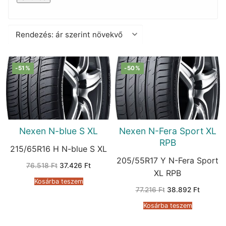
-51%
-50%
Nexen N-blue S XL
Nexen N-Fera Sport XL
RPB
215/65R16 H N-blue S XL
205/55R17 Y N-Fera Sport
Original
Current
76.518
Ft
37.426
Ft
price
price
XL RPB
was:
is:
Kosárba teszem
76.518 Ft.
37.426 Ft.
Original
Current
77.216
Ft
38.892
Ft
price
price
was:
is:
Kosárba teszem
77.216 Ft.
38.892 