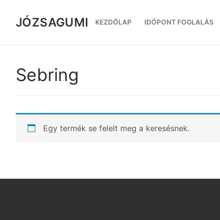
Ugrás
a
JÓZSAGUMI
KEZDŐLAP
IDŐPONT FOGLALÁS
tartalomra
Sebring
Egy termék se felelt meg a keresésnek.