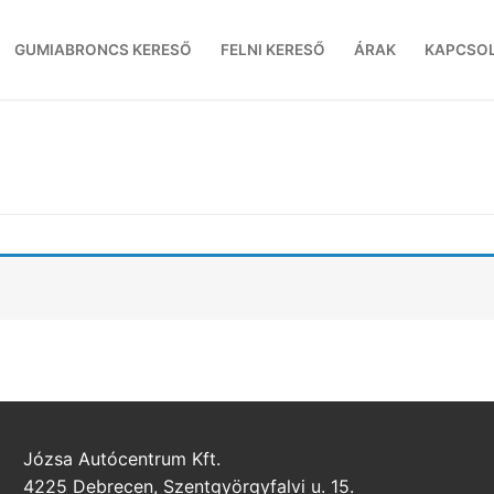
GUMIABRONCS KERESŐ
FELNI KERESŐ
ÁRAK
KAPCSO
Józsa Autócentrum Kft.
4225 Debrecen, Szentgyörgyfalvi u. 15.