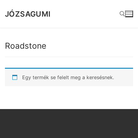
Ugrás
a
JÓZSAGUMI
tartalomra
Keresése:
Roadstone
Egy termék se felelt meg a keresésnek.