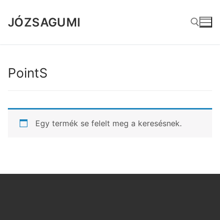
Ugrás
a
JÓZSAGUMI
tartalomra
Keresése:
PointS
Egy termék se felelt meg a keresésnek.