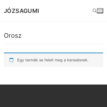
Ugrás
a
JÓZSAGUMI
tartalomra
Keresése:
Orosz
Egy termék se felelt meg a keresésnek.