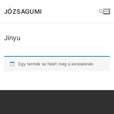
Ugrás
a
JÓZSAGUMI
tartalomra
Keresése:
Jinyu
Egy termék se felelt meg a keresésnek.