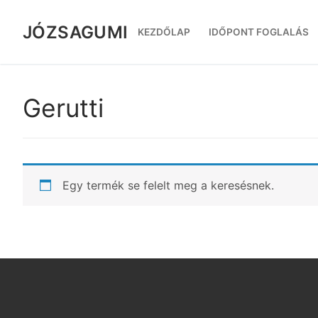
Ugrás
a
JÓZSAGUMI
KEZDŐLAP
IDŐPONT FOGLALÁS
tartalomra
Gerutti
Egy termék se felelt meg a keresésnek.