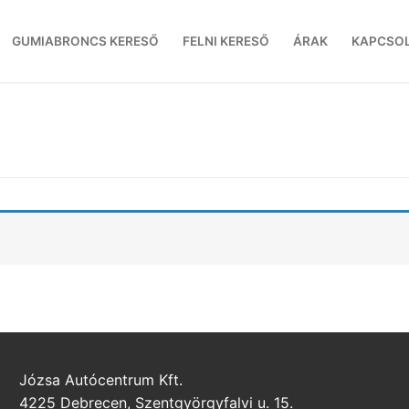
GUMIABRONCS KERESŐ
FELNI KERESŐ
ÁRAK
KAPCSO
Józsa Autócentrum Kft.
4225 Debrecen, Szentgyörgyfalvi u. 15.