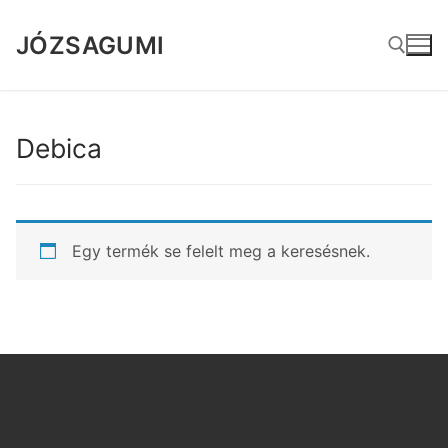
Ugrás
a
JÓZSAGUMI
tartalomra
Keresése:
Debica
Egy termék se felelt meg a keresésnek.