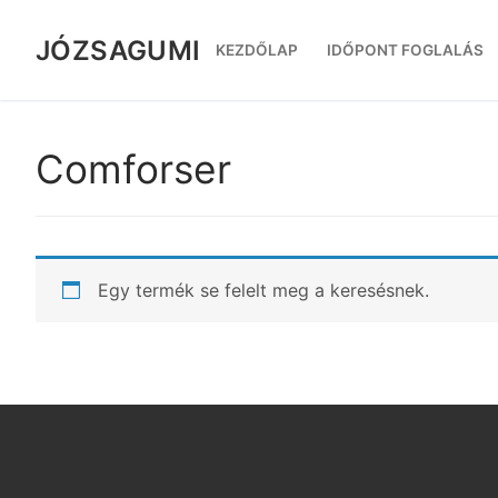
Ugrás
a
JÓZSAGUMI
KEZDŐLAP
IDŐPONT FOGLALÁS
tartalomra
Comforser
Egy termék se felelt meg a keresésnek.