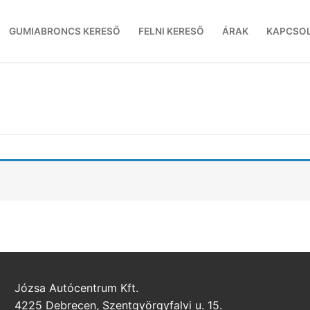
GUMIABRONCS KERESŐ
FELNI KERESŐ
ÁRAK
KAPCSO
Józsa Autócentrum Kft.
4225 Debrecen, Szentgyörgyfalvi u. 15.