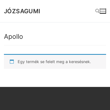
Ugrás
a
JÓZSAGUMI
tartalomra
Keresése:
Apollo
Egy termék se felelt meg a keresésnek.